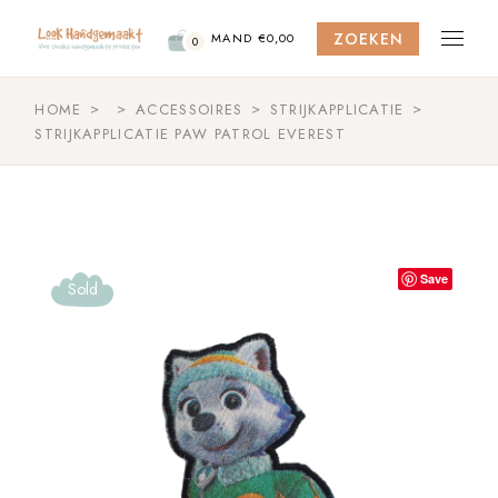
Skip
to
ZOEKEN
the
MAND
€
0,00
0
content
HOME
ACCESSOIRES
STRIJKAPPLICATIE
STRIJKAPPLICATIE PAW PATROL EVEREST
Save
Sold