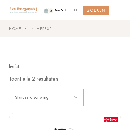
Skip
to
ZOEKEN
the
MAND
€
0,00
0
content
HOME
HERFST
herfst
Toont alle 2 resultaten
Standaard sortering
Save