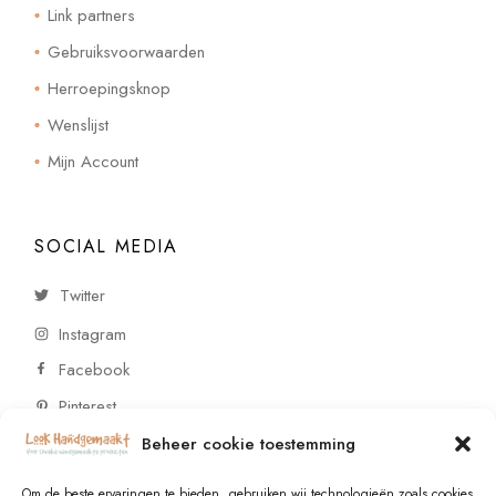
Link partners
Gebruiksvoorwaarden
Herroepingsknop
Wenslijst
Mijn Account
SOCIAL MEDIA
Twitter
Instagram
Facebook
Pinterest
Beheer cookie toestemming
CONTACT
Om de beste ervaringen te bieden, gebruiken wij technologieën zoals cookies