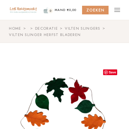
Skip
to
ZOEKEN
the
MAND
€
0,00
0
content
HOME
DECORATIE
VILTEN SLINGERS
VILTEN SLINGER HERFST BLADEREN
Save