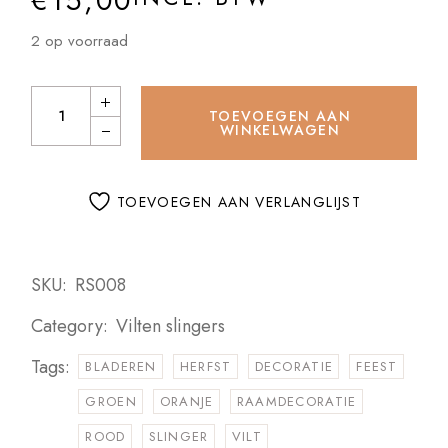
€
15,00
2 op voorraad
Vilten slinger Herfst Bladeren quantity
TOEVOEGEN AAN
WINKELWAGEN
TOEVOEGEN AAN VERLANGLIJST
SKU:
RS008
Category:
Vilten slingers
Tags:
BLADEREN
HERFST
DECORATIE
FEEST
GROEN
ORANJE
RAAMDECORATIE
ROOD
SLINGER
VILT