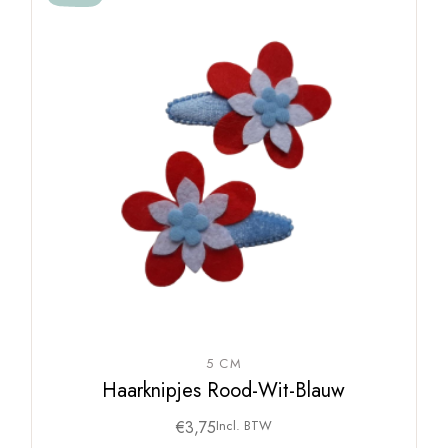
5 CM
Haarknipjes Rood-Wit-Blauw
€
3,75
Incl. BTW