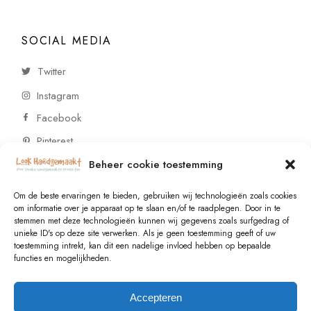
SOCIAL MEDIA
Twitter
Instagram
Facebook
Pinterest
Beheer cookie toestemming
CONTACT
Om de beste ervaringen te bieden, gebruiken wij technologieën zoals cookies
om informatie over je apparaat op te slaan en/of te raadplegen. Door in te
stemmen met deze technologieën kunnen wij gegevens zoals surfgedrag of
Vragen of wensen? Neem contact op!
unieke ID's op deze site verwerken. Als je geen toestemming geeft of uw
toestemming intrekt, kan dit een nadelige invloed hebben op bepaalde
+31 (0)6 229 021 29
functies en mogelijkheden.
info@lookhandgemaakt.nl
Accepteren