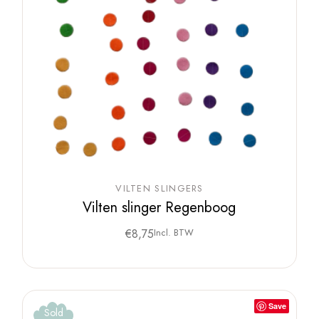
VILTEN SLINGERS
Vilten slinger Regenboog
€
8,75
Incl. BTW
Save
Sold