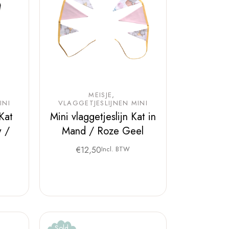
MEISJE
INI
VLAGGETJESLIJNEN MINI
 Kat
Mini vlaggetjeslijn Kat in
w /
Mand / Roze Geel
€
12,50
Incl. BTW
Sold