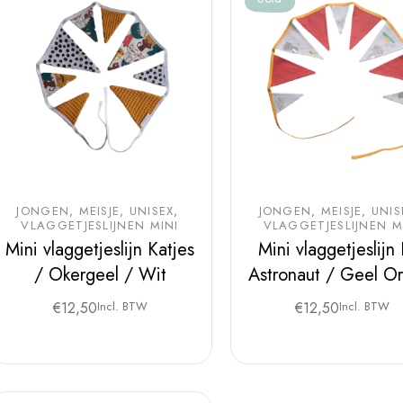
JONGEN
MEISJE
UNISEX
JONGEN
MEISJE
UNIS
VLAGGETJESLIJNEN MINI
VLAGGETJESLIJNEN M
Mini vlaggetjeslijn Katjes
Mini vlaggetjeslijn
/ Okergeel / Wit
Astronaut / Geel O
€
12,50
Incl. BTW
€
12,50
Incl. BTW