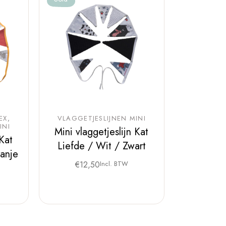
EX
VLAGGETJESLIJNEN MINI
INI
Mini vlaggetjeslijn Kat
 Kat
Liefde / Wit / Zwart
ranje
€
12,50
Incl. BTW