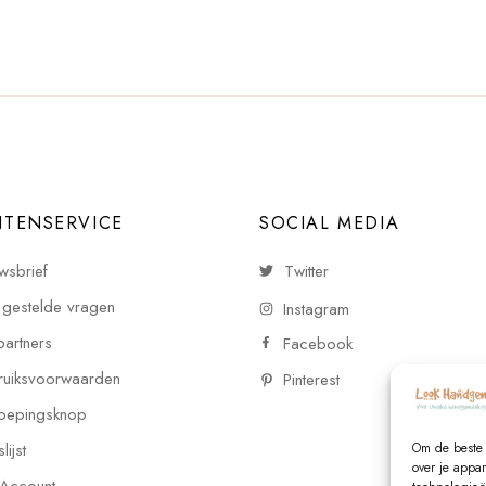
NTENSERVICE
SOCIAL MEDIA
wsbrief
Twitter
 gestelde vragen
Instagram
partners
Facebook
uiksvoorwaarden
Pinterest
oepingsknop
Om de beste 
ijst
over je appa