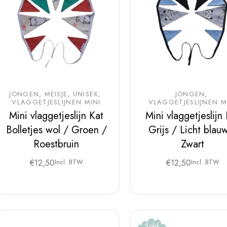
JONGEN
MEISJE
UNISEX
JONGEN
VLAGGETJESLIJNEN MINI
VLAGGETJESLIJNEN M
Mini vlaggetjeslijn Kat
Mini vlaggetjeslijn
Bolletjes wol / Groen /
Grijs / Licht blau
Roestbruin
Zwart
€
12,50
Incl. BTW
€
12,50
Incl. BTW
Sold