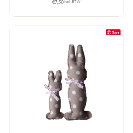
€
7,50
Incl. BTW
Save