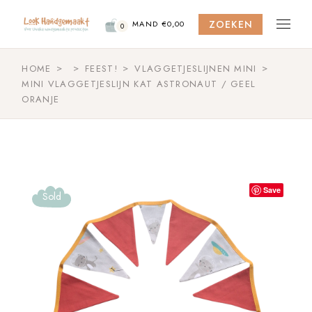
Skip
to
ZOEKEN
the
MAND
€
0,00
0
content
HOME
FEEST!
VLAGGETJESLIJNEN MINI
MINI VLAGGETJESLIJN KAT ASTRONAUT / GEEL
ORANJE
Save
Sold