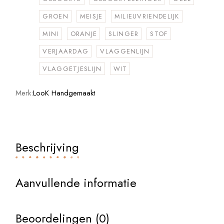
GROEN
MEISJE
MILIEUVRIENDELIJK
MINI
ORANJE
SLINGER
STOF
VERJAARDAG
VLAGGENLIJN
VLAGGETJESLIJN
WIT
Merk:
LooK Handgemaakt
Beschrijving
Aanvullende informatie
Beoordelingen (0)