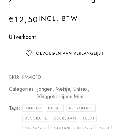
€
12,50
INCL. BTW
Uitverkocht
TOEVOEGEN AAN VERLANGLIJST
SKU:
KMvl010
Categories:
Jongen
,
Meisje
,
Unisex
,
Vlaggetjeslijnen Mini
Tags:
JONGEN
KATJES
ASTRONAUT
DECORATIE
DUURZAAM
FEEST
GEBOORTE
GEBOORTESLINGER
GEEL