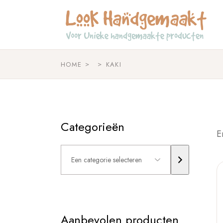
Skip
to
the
content
HOME
KAKI
Categorieën
E
Een
categorie
selecteren
Aanbevolen producten