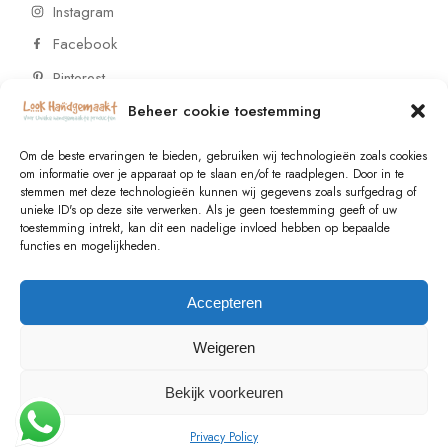
Instagram
Facebook
Pinterest
Beheer cookie toestemming
CONTACT
Om de beste ervaringen te bieden, gebruiken wij technologieën zoals cookies
om informatie over je apparaat op te slaan en/of te raadplegen. Door in te
stemmen met deze technologieën kunnen wij gegevens zoals surfgedrag of
Vragen of wensen? Neem contact op!
unieke ID's op deze site verwerken. Als je geen toestemming geeft of uw
toestemming intrekt, kan dit een nadelige invloed hebben op bepaalde
+31 (0)6 229 021 29
functies en mogelijkheden.
info@lookhandgemaakt.nl
Accepteren
Weigeren
Bekijk voorkeuren
© 2023
Valk Systems
, All Rights Reserved
Privacy Policy