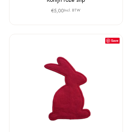
€
5,00
Incl. BTW
Save