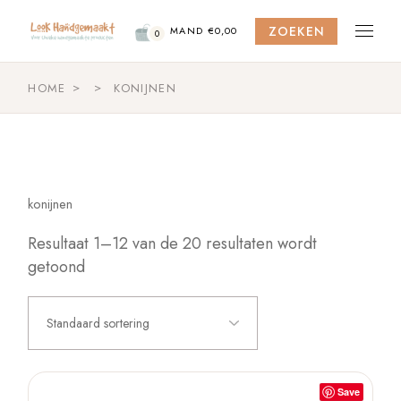
Skip
to
ZOEKEN
the
MAND
€
0,00
0
content
HOME
KONIJNEN
konijnen
Resultaat 1–12 van de 20 resultaten wordt
getoond
Standaard sortering
Save