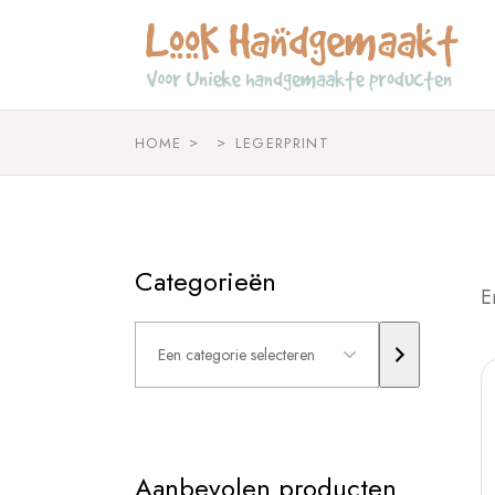
Skip
to
the
content
HOME
LEGERPRINT
Categorieën
E
Een
categorie
selecteren
Aanbevolen producten