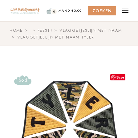
Skip
to
ZOEKEN
the
MAND
€
0,00
0
content
HOME
FEEST!
VLAGGETJESLIJN MET NAAM
VLAGGETJESLIJN MET NAAM TYLER
Save
Sold