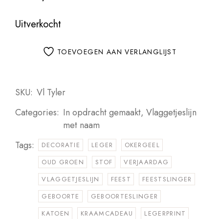
Uitverkocht
TOEVOEGEN AAN VERLANGLIJST
SKU:
Vl Tyler
Categories:
In opdracht gemaakt
,
Vlaggetjeslijn
met naam
Tags:
DECORATIE
LEGER
OKERGEEL
OUD GROEN
STOF
VERJAARDAG
VLAGGETJESLIJN
FEEST
FEESTSLINGER
GEBOORTE
GEBOORTESLINGER
KATOEN
KRAAMCADEAU
LEGERPRINT