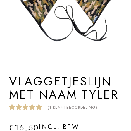
VLAGGETJESLIJN
MET NAAM TYLER
(
1
KLANTBEOORDELING)
€
16,50
INCL. BTW