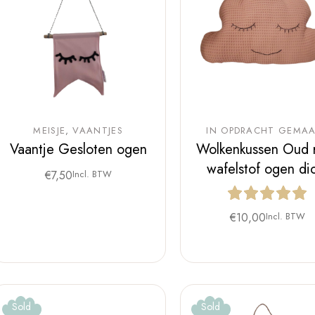
MEISJE
VAANTJES
IN OPDRACHT GEMA
Vaantje Gesloten ogen
Wolkenkussen Oud 
wafelstof ogen di
€
7,50
Incl. BTW
€
10,00
Incl. BTW
Sold
Sold