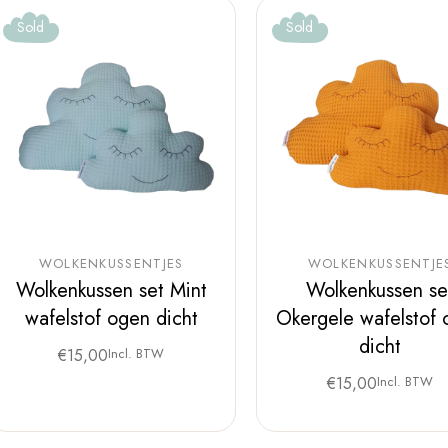
Sold
Sold
WOLKENKUSSENTJES
WOLKENKUSSENTJE
Wolkenkussen set Mint
Wolkenkussen se
wafelstof ogen dicht
Okergele wafelstof
dicht
€
15,00
Incl. BTW
€
15,00
Incl. BTW