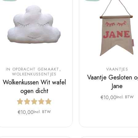
IN OPDRACHT GEMAAKT
VAANTJES
WOLKENKUSSENTJES
Vaantje Gesloten 
Wolkenkussen Wit wafel
Jane
ogen dicht
€
10,00
Incl. BTW
€
10,00
Incl. BTW