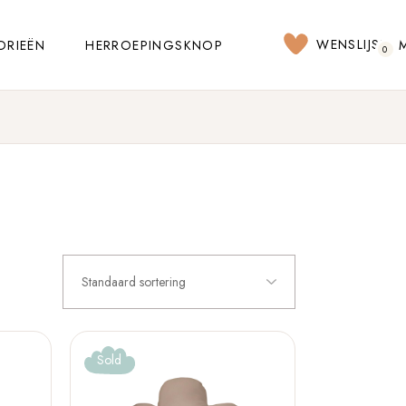
WENSLIJST
ORIEËN
HERROEPINGSKNOP
0
Standaard sortering
Sold