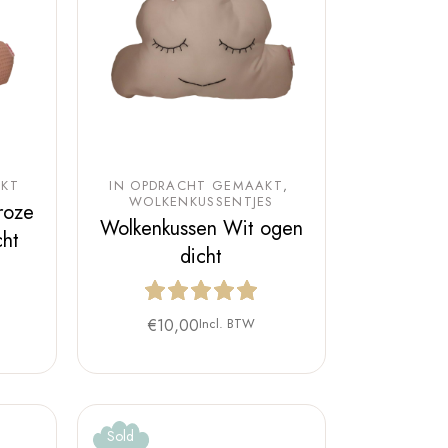
AKT
IN OPDRACHT GEMAAKT
WOLKENKUSSENTJES
roze
Wolkenkussen Wit ogen
cht
dicht
€
10,00
Incl. BTW
Sold