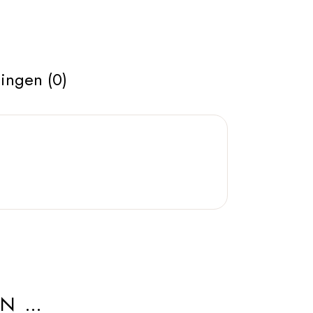
ingen (0)
AN …