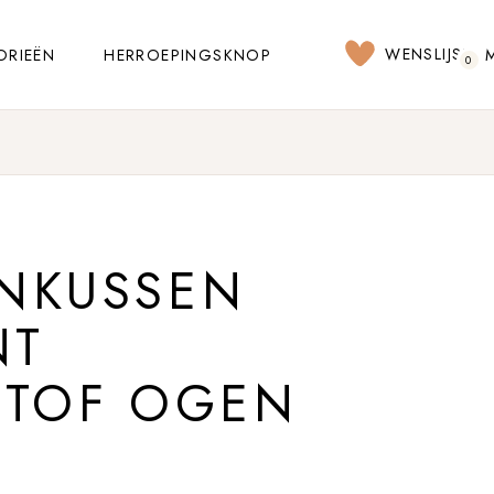
WENSLIJST
ORIEËN
HERROEPINGSKNOP
0
NKUSSEN
NT
STOF OGEN