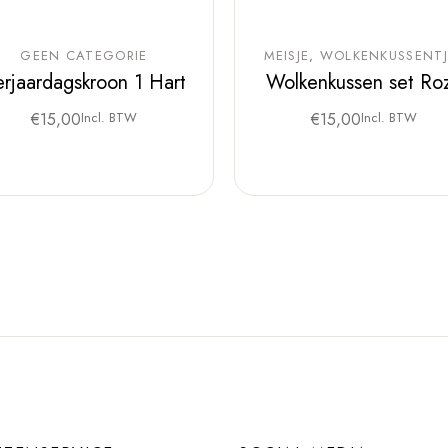
GEEN CATEGORIE
MEISJE
WOLKENKUSSENTJ
erjaardagskroon 1 Hart
Wolkenkussen set Ro
€
15,00
Incl. BTW
€
15,00
Incl. BTW