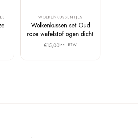
ES
WOLKENKUSSENTJES
ze
Wolkenkussen set Oud
roze wafelstof ogen dicht
€
15,00
Incl. BTW