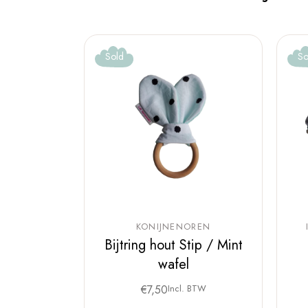
Sold
So
KONIJNENOREN
Bijtring hout Stip / Mint
wafel
€
7,50
Incl. BTW