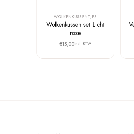
WOLKENKUSSENTJES
Wolkenkussen set Licht
V
roze
€
15,00
Incl. BTW