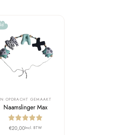
ld
IN OPDRACHT GEMAAKT
Naamslinger Max
€
20,00
Incl. BTW