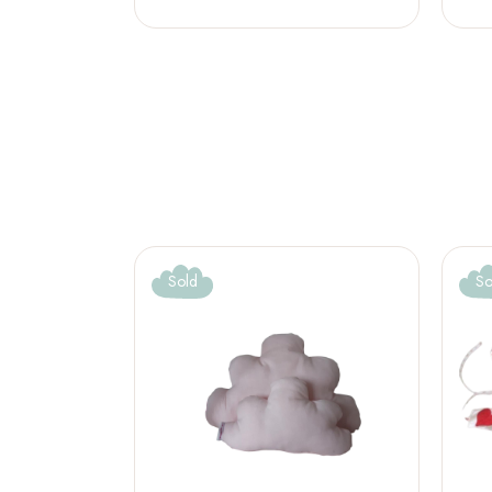
Sold
So