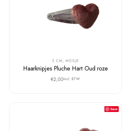
3 CM
MEISJE
Haarknipjes Pluche Hart Oud roze
€
2,00
Incl. BTW
Save