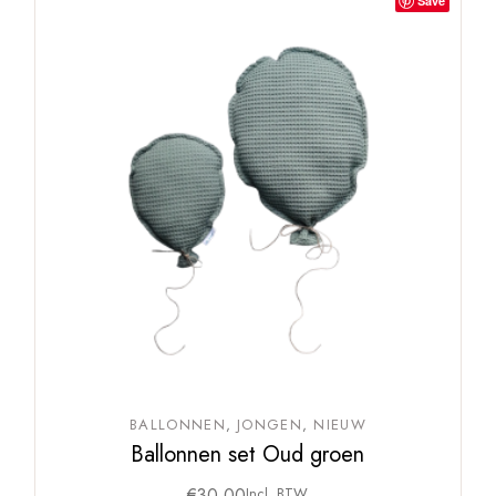
Save
BALLONNEN
JONGEN
NIEUW
Ballonnen set Oud groen
€
30,00
Incl. BTW