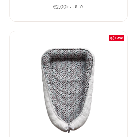
€
2,00
Incl. BTW
Save