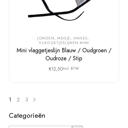
JONGEN
MEISJE
UNISEX
VLAGGETJESLIJNEN MINI
Mini vlaggetjeslijn Blauw / Oudgroen /
Oudroze / Stip
€
12,50
Incl. BTW
1
2
3
Categorieën
Een