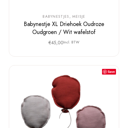
BABYNESTJES
MEISJE
Babynestje XL Driehoek Oudroze
Oudgroen / Wit wafelstof
€
45,00
Incl. BTW
Save