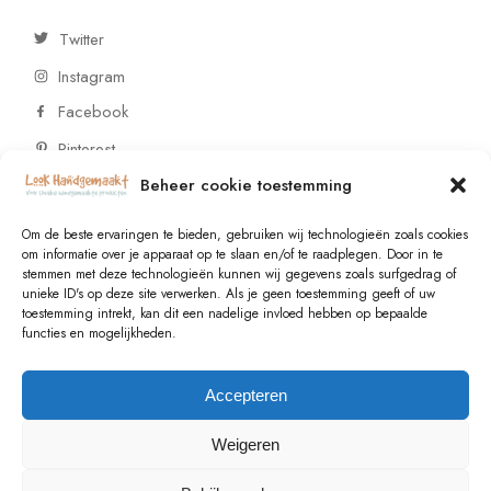
Twitter
Instagram
Facebook
Pinterest
Beheer cookie toestemming
CONTACT
Om de beste ervaringen te bieden, gebruiken wij technologieën zoals cookies
om informatie over je apparaat op te slaan en/of te raadplegen. Door in te
stemmen met deze technologieën kunnen wij gegevens zoals surfgedrag of
Vragen of wensen? Neem contact op!
unieke ID's op deze site verwerken. Als je geen toestemming geeft of uw
toestemming intrekt, kan dit een nadelige invloed hebben op bepaalde
+31 (0)6 229 021 29
functies en mogelijkheden.
info@lookhandgemaakt.nl
Accepteren
Weigeren