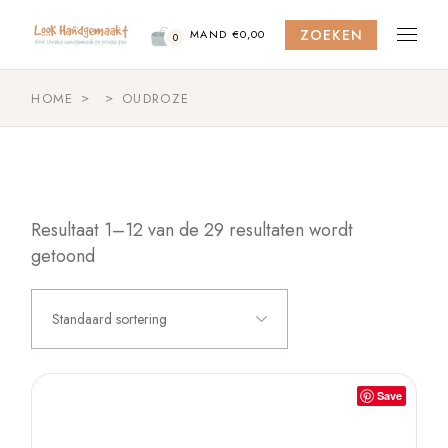
Skip
to
ZOEKEN
the
MAND
€
0,00
0
content
HOME
OUDROZE
Resultaat 1–12 van de 29 resultaten wordt
getoond
Standaard sortering
Save