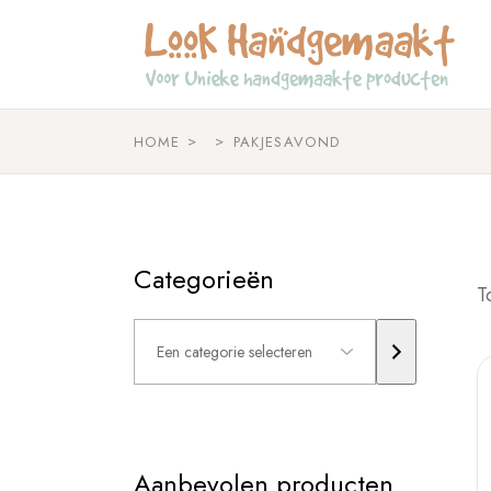
Skip
to
the
content
HOME
PAKJESAVOND
Categorieën
T
Een
categorie
selecteren
Aanbevolen producten