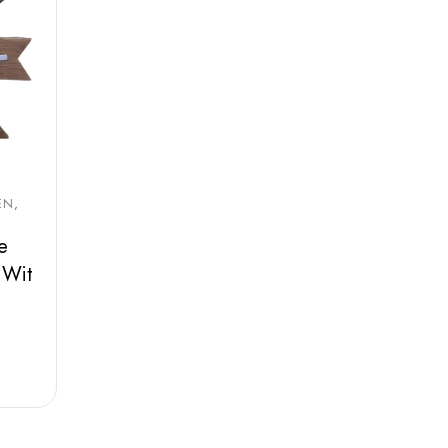
EN
te
 Wit