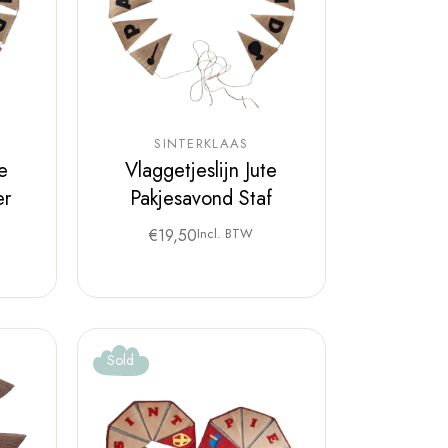
SINTERKLAAS
te
Vlaggetjeslijn Jute
er
Pakjesavond Staf
€
19,50
Incl. BTW
Sold