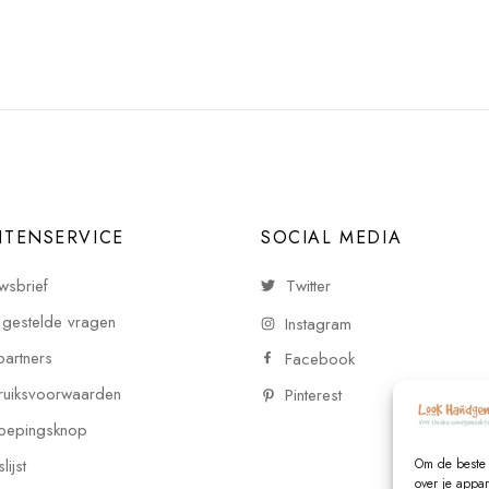
NTENSERVICE
SOCIAL MEDIA
wsbrief
Twitter
 gestelde vragen
Instagram
partners
Facebook
uiksvoorwaarden
Pinterest
oepingsknop
Om de beste 
ijst
over je appa