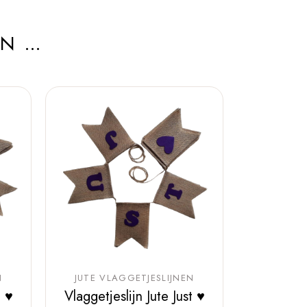
AN …
N
JUTE VLAGGETJESLIJNEN
t ♥
Vlaggetjeslijn Jute Just ♥