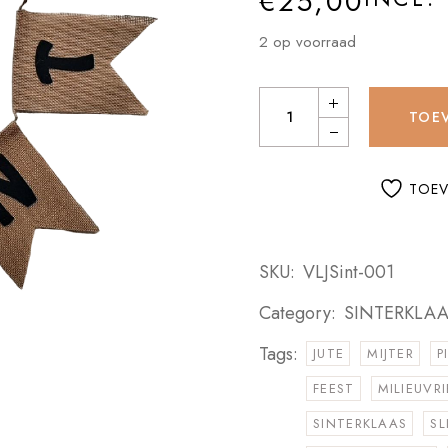
€
25,00
2 op voorraad
Vlaggetjeslijn Jute Welkom Sin
TOE
TOEV
SKU:
VLJSint-001
Category:
SINTERKLA
Tags:
JUTE
MIJTER
P
FEEST
MILIEUVRI
SINTERKLAAS
SL