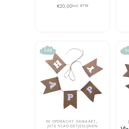
€
20,00
Incl. BTW
Sold
So
IN OPDRACHT GEMAAKT
JUTE VLAGGETJESLIJNEN