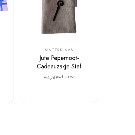
SINTERKLAAS
Jute Pepernoot-
Cadeauzakje Staf
€
4,50
Incl. BTW