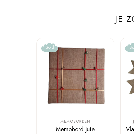
JE 
Sold
So
MEMOBORDEN
Memobord Jute
Vla