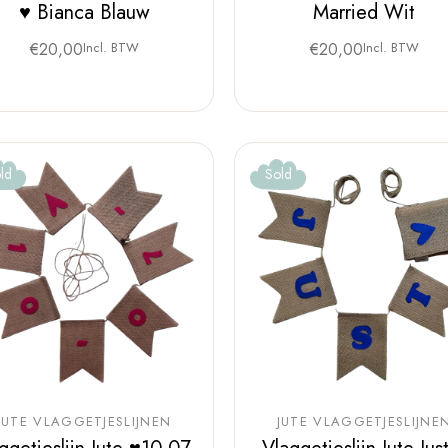
♥ Bianca Blauw
Married Wit
€
20,00
Incl. BTW
€
20,00
Incl. BTW
ld
Sold
JUTE VLAGGETJESLIJNEN
JUTE VLAGGETJESLIJNE