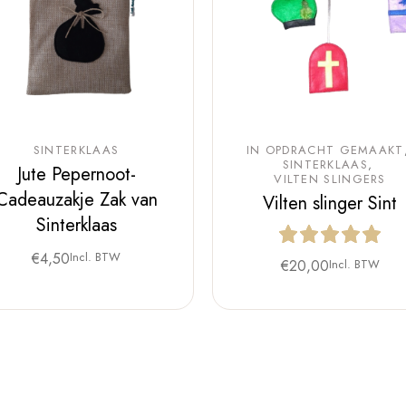
SINTERKLAAS
IN OPDRACHT GEMAAKT
SINTERKLAAS
Jute Pepernoot-
VILTEN SLINGERS
Cadeauzakje Zak van
Vilten slinger Sint
Sinterklaas
€
4,50
Incl. BTW
€
20,00
Incl. BTW