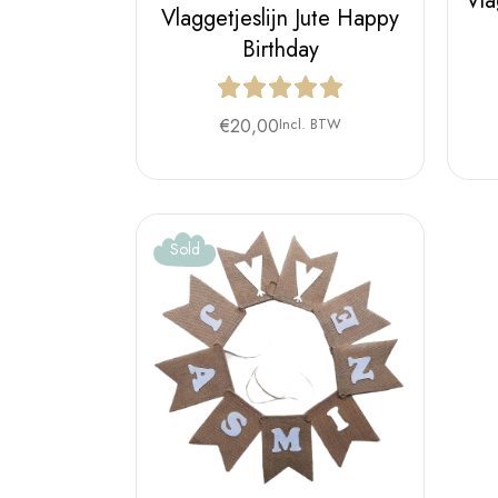
Vla
Vlaggetjeslijn Jute Happy
Birthday
€
20,00
Incl. BTW
Sold