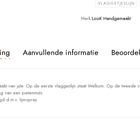
VLAGGETJESLIJN
Merk:
LooK Handgemaakt
ing
Aanvullende informatie
Beoordel
aakt van jute. Op de eerste vlaggenlijn staat Welkom. Op de tweede vl
ing van een pietenmuts.
gd d.m.v. lijmspray.