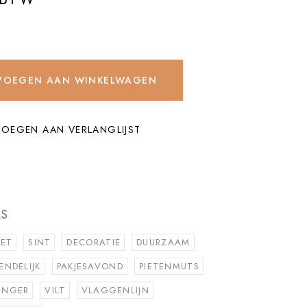
t & Piet Zwart quantity
VOEGEN AAN WINKELWAGEN
OEGEN AAN VERLANGLIJST
AS
IET
SINT
DECORATIE
DUURZAAM
ENDELIJK
PAKJESAVOND
PIETENMUTS
INGER
VILT
VLAGGENLIJN