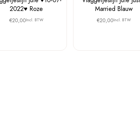
ggetjeslijn Jute ♥10-07-
Vlaggetjeslijn Jute Jus
2022♥ Roze
Married Blauw
€
20,00
Incl. BTW
€
20,00
Incl. BTW