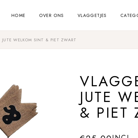
HOME
OVER ONS
VLAGGETJES
CATEG
 JUTE WELKOM SINT & PIET ZWART
VLAGGE
JUTE W
& PIET
INCL.