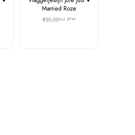
t ♥
Vlaggetjeslijn Jute Just ♥
Married Roze
€
20,00
Incl. BTW