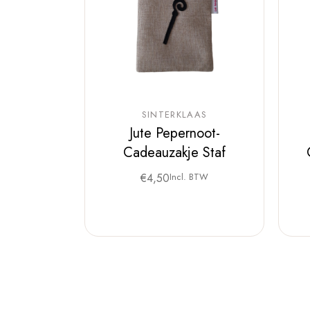
SINTERKLAAS
Jute Pepernoot-
Cadeauzakje Staf
€
4,50
Incl. BTW