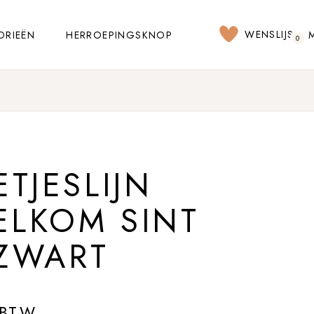
WENSLIJST
ORIEËN
HERROEPINGSKNOP
0
TJESLIJN
ELKOM SINT
 ZWART
 BTW