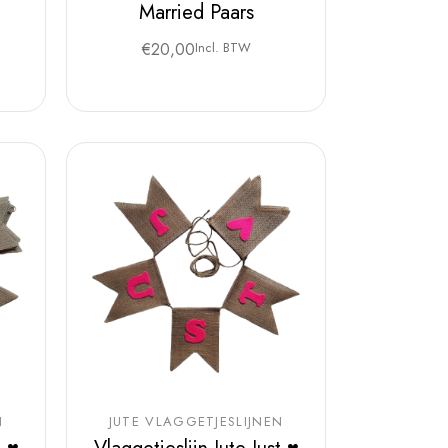
Married Paars
€
20,00
Incl. BTW
N
JUTE VLAGGETJESLIJNEN