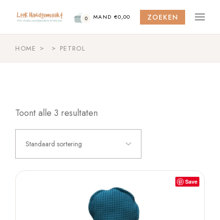
Skip
to
ZOEKEN
the
MAND
€
0,00
0
content
HOME
PETROL
Toont alle 3 resultaten
Standaard sortering
Save