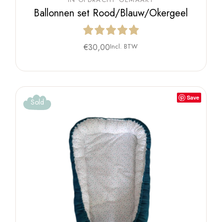
Ballonnen set Rood/Blauw/Okergeel
€
30,00
Incl. BTW
Save
Sold