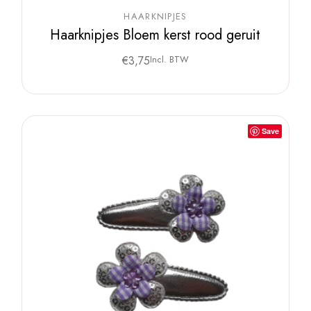
HAARKNIPJES
Haarknipjes Bloem kerst rood geruit
€
3,75
Incl. BTW
Save