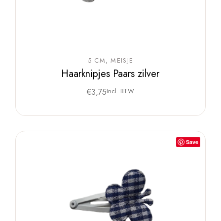
5 CM
MEISJE
Haarknipjes Paars zilver
€
3,75
Incl. BTW
Save