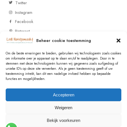
Twitter
Instagram
Facebook
Pinterest
Beheer cookie toestemming
CONTACT
Om de beste ervaringen te bieden, gebruiken wij technologieën zoals cookies
om informatie over je apparaat op te slaan en/of te raadplegen. Door in te
stemmen met deze technologieën kunnen wij gegevens zoals surfgedrag of
Vragen of wensen? Neem contact op!
unieke ID's op deze site verwerken. Als je geen toestemming geeft of uw
toestemming intrekt, kan dit een nadelige invloed hebben op bepaalde
+31 (0)6 229 021 29
functies en mogelijkheden.
info@lookhandgemaakt.nl
Accepteren
Weigeren
Bekijk voorkeuren
© 2023
Valk Systems
, All Rights Reserved