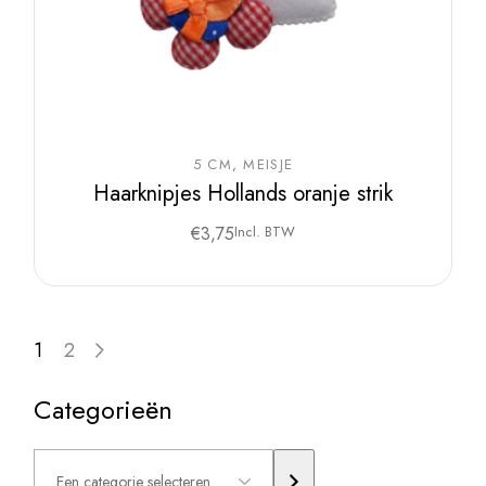
5 CM
MEISJE
Haarknipjes Hollands oranje strik
€
3,75
Incl. BTW
1
2
Categorieën
Een
categorie