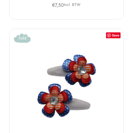
€
7,50
Incl. BTW
Save
Sold