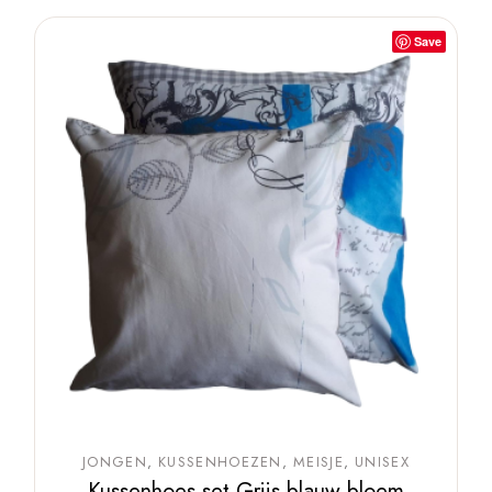
Save
JONGEN
KUSSENHOEZEN
MEISJE
UNISEX
Kussenhoes set Grijs blauw bloem