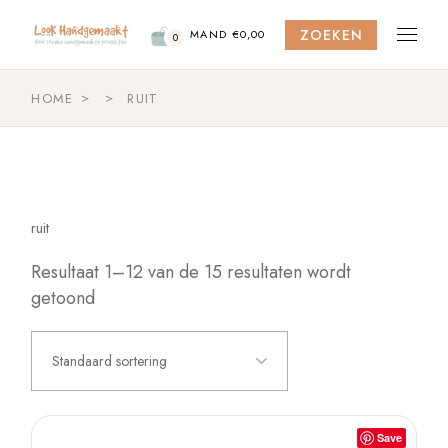
Skip
to
ZOEKEN
the
MAND
€
0,00
0
content
HOME
RUIT
ruit
Resultaat 1–12 van de 15 resultaten wordt
getoond
Standaard sortering
Save