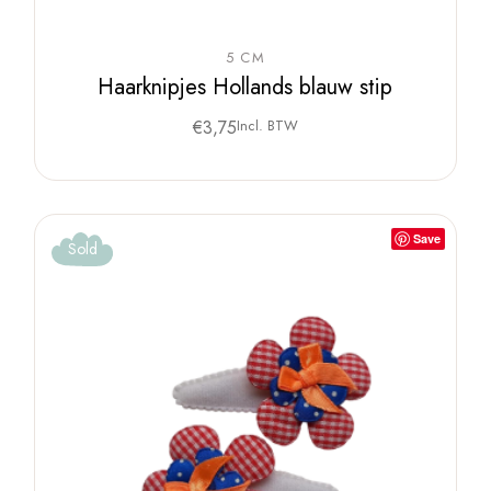
5 CM
Haarknipjes Hollands blauw stip
€
3,75
Incl. BTW
Save
Sold