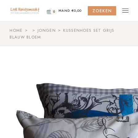
Skip
to
ZOEKEN
the
MAND
€
0,00
0
content
HOME
JONGEN
KUSSENHOES SET GRIJS
BLAUW BLOEM