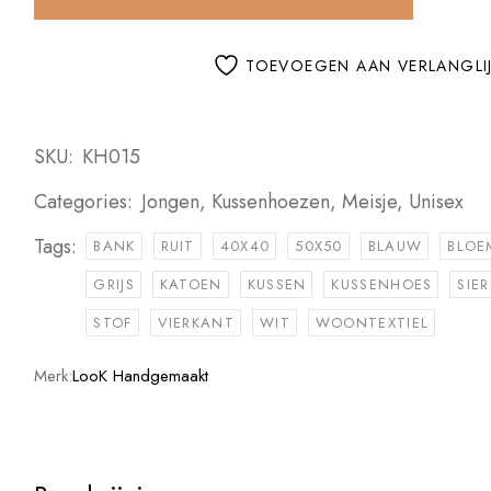
TOEVOEGEN AAN VERLANGLI
SKU:
KH015
Categories:
Jongen
,
Kussenhoezen
,
Meisje
,
Unisex
Tags:
BANK
RUIT
40X40
50X50
BLAUW
BLOE
GRIJS
KATOEN
KUSSEN
KUSSENHOES
SIE
STOF
VIERKANT
WIT
WOONTEXTIEL
Merk:
LooK Handgemaakt