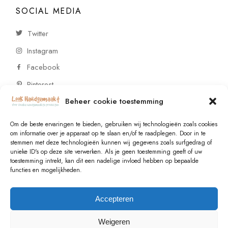
SOCIAL MEDIA
Twitter
Instagram
Facebook
Pinterest
Beheer cookie toestemming
CONTACT
Om de beste ervaringen te bieden, gebruiken wij technologieën zoals cookies
om informatie over je apparaat op te slaan en/of te raadplegen. Door in te
stemmen met deze technologieën kunnen wij gegevens zoals surfgedrag of
Vragen of wensen? Neem contact op!
unieke ID's op deze site verwerken. Als je geen toestemming geeft of uw
toestemming intrekt, kan dit een nadelige invloed hebben op bepaalde
+31 (0)6 229 021 29
functies en mogelijkheden.
info@lookhandgemaakt.nl
Accepteren
Weigeren