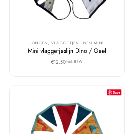
JONGEN
VLAGGETJESLIJNEN MINI
Mini vlaggetjeslijn Dino / Geel
€
12,50
Incl. BTW
Save