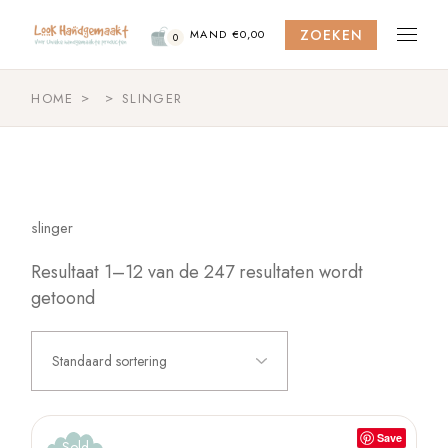
Skip
to
ZOEKEN
the
MAND
€
0,00
0
content
HOME
SLINGER
slinger
Resultaat 1–12 van de 247 resultaten wordt
getoond
Standaard sortering
Save
Sold