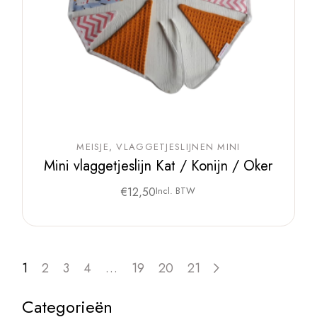
MEISJE
VLAGGETJESLIJNEN MINI
Mini vlaggetjeslijn Kat / Konijn / Oker
€
12,50
Incl. BTW
1
2
3
4
…
19
20
21
Categorieën