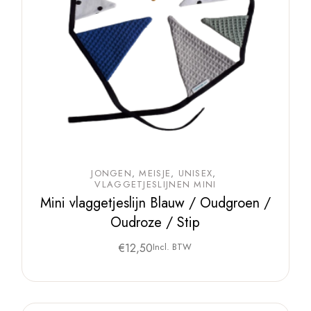
JONGEN
MEISJE
UNISEX
VLAGGETJESLIJNEN MINI
Mini vlaggetjeslijn Blauw / Oudgroen /
Oudroze / Stip
€
12,50
Incl. BTW