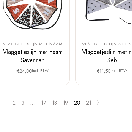
VLAGGETJESLIJN MET NAAM
VLAGGETJESLIJN MET 
Vlaggetjeslijn met naam
Vlaggetjeslijn met 
Savannah
Seb
€
24,00
Incl. BTW
€
11,50
Incl. BTW
1
2
3
…
17
18
19
20
21