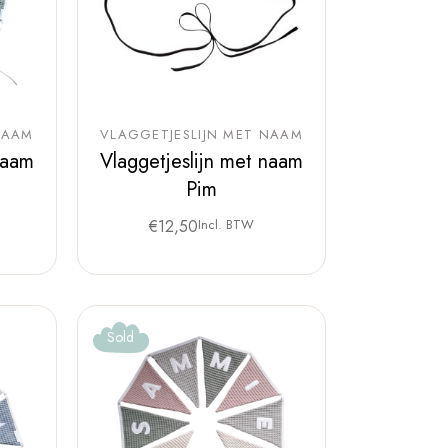
NAAM
VLAGGETJESLIJN MET NAAM
naam
Vlaggetjeslijn met naam
Pim
€
12,50
Incl. BTW
Sold