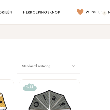
WENSLIJST
ORIEËN
HERROEPINGSKNOP
0
Standaard sortering
Sold