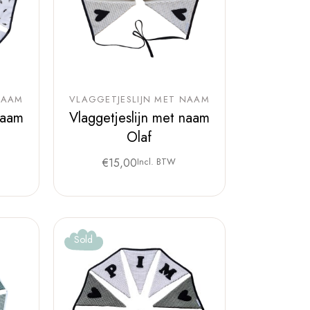
NAAM
VLAGGETJESLIJN MET NAAM
naam
Vlaggetjeslijn met naam
Olaf
€
15,00
Incl. BTW
Sold