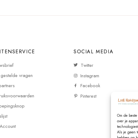
NTENSERVICE
SOCIAL MEDIA
wsbrief
Twitter
 gestelde vragen
Instagram
partners
Facebook
uiksvoorwaarden
Pinterest
oepingsknop
ijst
Om de beste 
over je appa
 Account
technologieë
Als je geen 
hebben op be