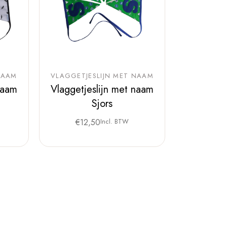
NAAM
VLAGGETJESLIJN MET NAAM
naam
Vlaggetjeslijn met naam
Sjors
€
12,50
Incl. BTW