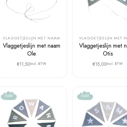
VLAGGETJESLIJN MET NAAM
VLAGGETJESLIJN MET 
Vlaggetjeslijn met naam
Vlaggetjeslijn met 
Ole
Otis
€
11,50
Incl. BTW
€
15,00
Incl. BTW
Sold
Sold