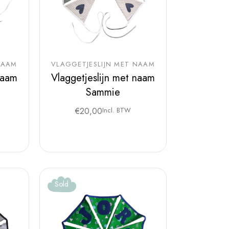
NAAM
VLAGGETJESLIJN MET NAAM
naam
Vlaggetjeslijn met naam
Sammie
€
20,00
Incl. BTW
Sold