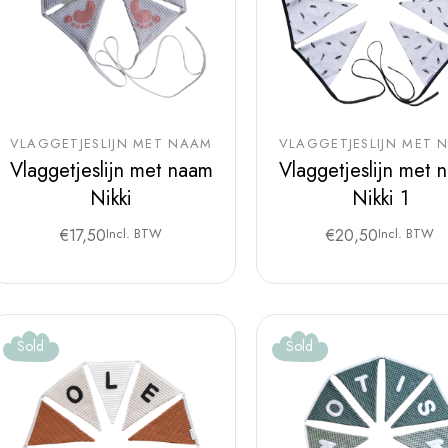
VLAGGETJESLIJN MET NAAM
VLAGGETJESLIJN MET 
Vlaggetjeslijn met naam
Vlaggetjeslijn met 
Nikki
Nikki 1
€
17,50
Incl. BTW
€
20,50
Incl. BTW
Sold
Sold