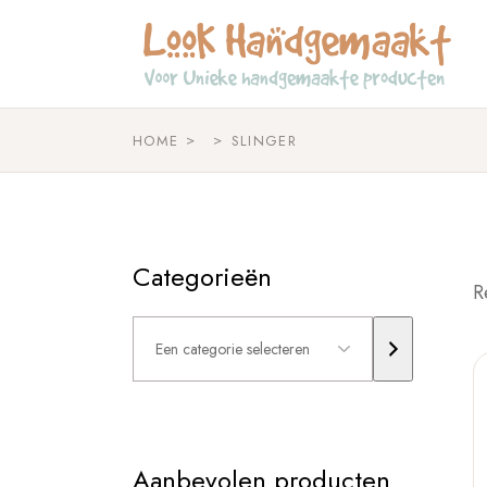
Skip
to
the
content
HOME
SLINGER
Categorieën
R
Een
categorie
selecteren
Aanbevolen producten