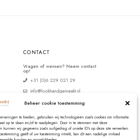
CONTACT
Vragen of wensen? Neem contact
op!
+31 (0)6 229 021 29
info@lookhandgemaakt.nl
Beheer cookie toestemming
ervaringen te bieden, gebruiken wij technologieën zoals cookies om informatie
raat op te slaan en/of te raadplegen. Door in te stemmen met deze
n kunnen wij gegevens zoals surfgedrag of unieke ID's op deze site verwerken.
toestemming geeft of uw toestemming intrekt, kan dit een nadelige invloed
paalde functies en mogelijkheden.