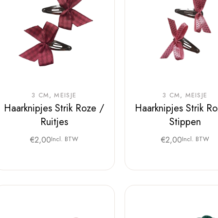
3 CM
MEISJE
3 CM
MEISJE
Haarknipjes Strik Roze /
Haarknipjes Strik R
Ruitjes
Stippen
€
2,00
Incl. BTW
€
2,00
Incl. BTW