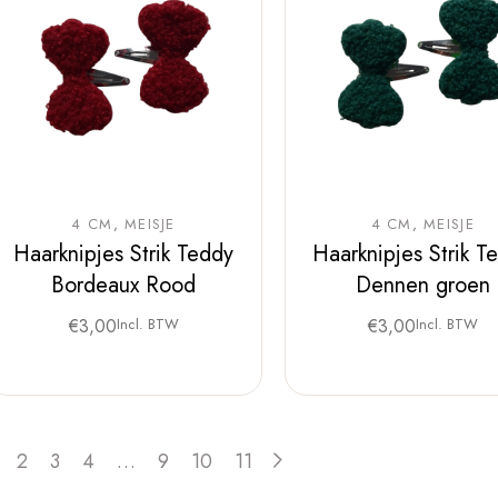
4 CM
MEISJE
4 CM
MEISJE
Haarknipjes Strik Teddy
Haarknipjes Strik T
Bordeaux Rood
Dennen groen
€
3,00
Incl. BTW
€
3,00
Incl. BTW
2
3
4
…
9
10
11