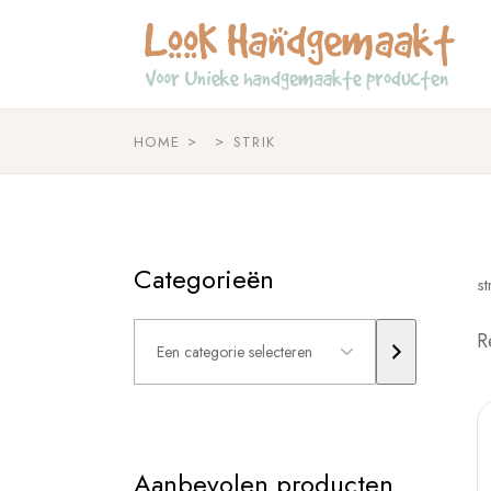
Skip
to
the
content
HOME
STRIK
Categorieën
st
Een
R
categorie
selecteren
Aanbevolen producten