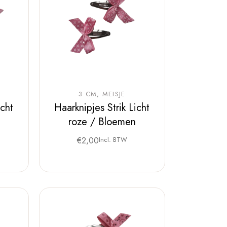
3 CM
MEISJE
icht
Haarknipjes Strik Licht
roze / Bloemen
€
2,00
Incl. BTW