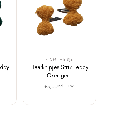
4 CM
MEISJE
eddy
Haarknipjes Strik Teddy
Oker geel
€
3,00
Incl. BTW