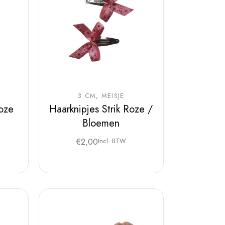
3 CM
MEISJE
Roze
Haarknipjes Strik Roze /
Bloemen
€
2,00
Incl. BTW