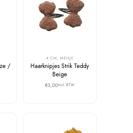
4 CM
MEISJE
oze /
Haarknipjes Strik Teddy
Beige
€
3,00
Incl. BTW