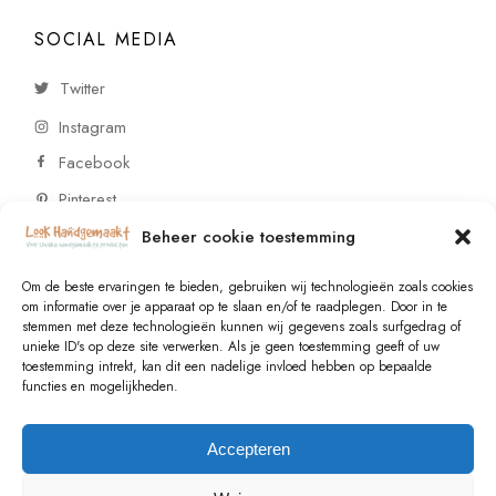
SOCIAL MEDIA
Twitter
Instagram
Facebook
Pinterest
Beheer cookie toestemming
CONTACT
Om de beste ervaringen te bieden, gebruiken wij technologieën zoals cookies
om informatie over je apparaat op te slaan en/of te raadplegen. Door in te
stemmen met deze technologieën kunnen wij gegevens zoals surfgedrag of
Vragen of wensen? Neem contact op!
unieke ID's op deze site verwerken. Als je geen toestemming geeft of uw
toestemming intrekt, kan dit een nadelige invloed hebben op bepaalde
+31 (0)6 229 021 29
functies en mogelijkheden.
info@lookhandgemaakt.nl
Accepteren