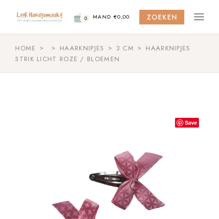
Skip
to
ZOEKEN
the
MAND
€
0,00
0
content
HOME
HAARKNIPJES
3 CM
HAARKNIPJES
STRIK LICHT ROZE / BLOEMEN
Save