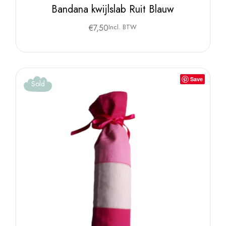
Bandana kwijlslab Ruit Blauw
€
7,50
Incl. BTW
Save
Sold