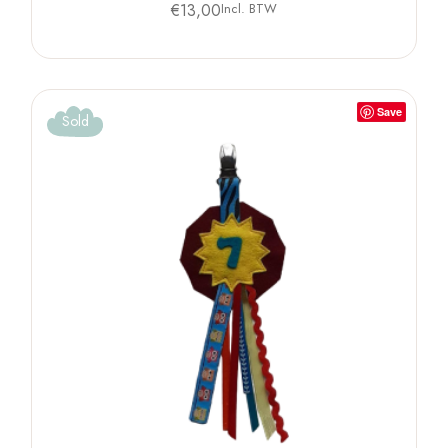
€
13,00
Incl. BTW
Save
Sold