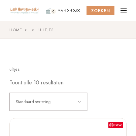
Skip
to
ZOEKEN
the
MAND
€
0,00
0
content
HOME
UILTJES
uiltjes
Toont alle 10 resultaten
Standaard sortering
Save