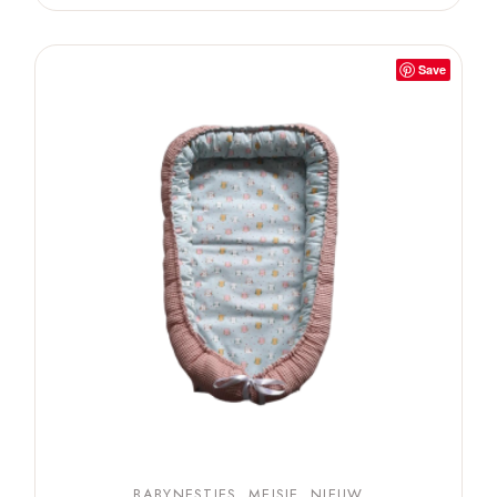
Save
BABYNESTJES
MEISJE
NIEUW