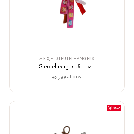
MEISJE
SLEUTELHANGERS
Sleutelhanger Uil roze
€
3,50
Incl. BTW
Save