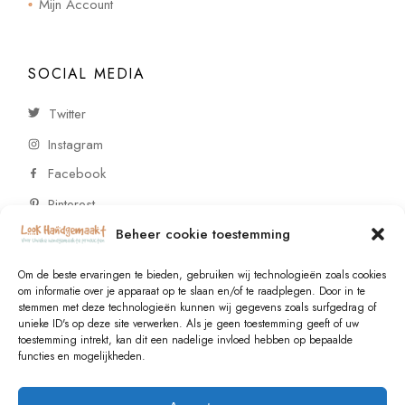
Mijn Account
SOCIAL MEDIA
Twitter
Instagram
Facebook
Pinterest
Beheer cookie toestemming
CONTACT
Om de beste ervaringen te bieden, gebruiken wij technologieën zoals cookies
om informatie over je apparaat op te slaan en/of te raadplegen. Door in te
stemmen met deze technologieën kunnen wij gegevens zoals surfgedrag of
Vragen of wensen? Neem contact op!
unieke ID's op deze site verwerken. Als je geen toestemming geeft of uw
toestemming intrekt, kan dit een nadelige invloed hebben op bepaalde
+31 (0)6 229 021 29
functies en mogelijkheden.
info@lookhandgemaakt.nl