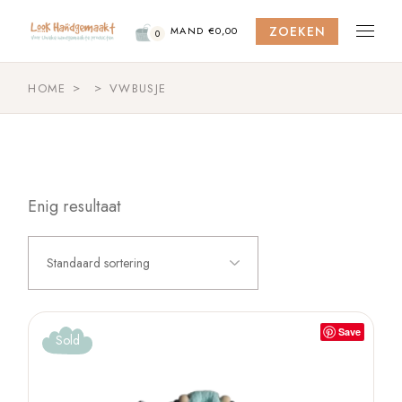
Skip
to
ZOEKEN
the
MAND
€
0,00
0
content
HOME
VWBUSJE
Enig resultaat
Standaard sortering
Save
Sold