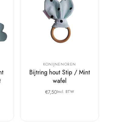
KONIJNENOREN
nt
Bijtring hout Stip / Mint
t
wafel
€
7,50
Incl. BTW