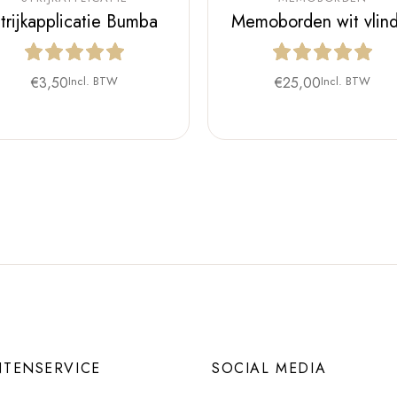
trijkapplicatie Bumba
Memoborden wit vlin
€
3,50
Incl. BTW
€
25,00
Incl. BTW
NTENSERVICE
SOCIAL MEDIA