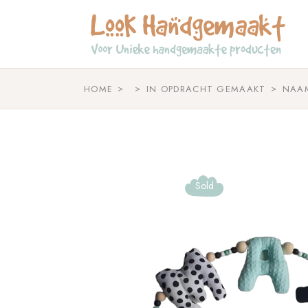
Skip
to
the
content
HOME
IN OPDRACHT GEMAAKT
NAA
Sold