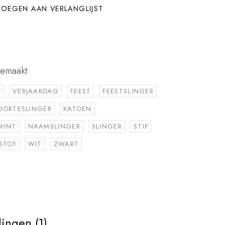
OEGEN AAN VERLANGLIJST
gemaakt
F
VERJAARDAG
FEEST
FEESTSLINGER
OORTESLINGER
KATOEN
MINT
NAAMSLINGER
SLINGER
STIP
STOF
WIT
ZWART
ingen (1)