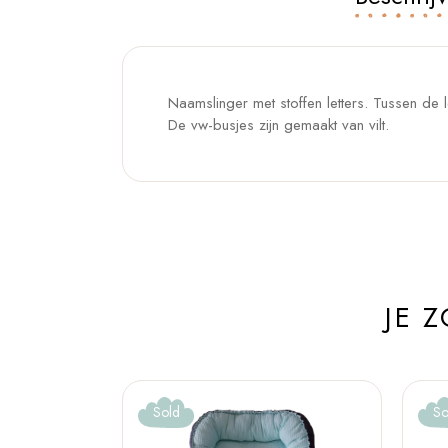
Naamslinger met stoffen letters. Tussen de le
De vw-busjes zijn gemaakt van vilt.
JE 
Sold
So