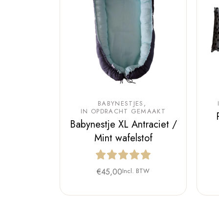
BABYNESTJES
IN OPDRACHT GEMAAKT
Babynestje XL Antraciet /
Mint wafelstof
€
45,00
Incl. BTW