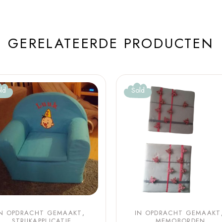
GERELATEERDE PRODUCTEN
ld
Sold
IN OPDRACHT GEMAAKT
IN OPDRACHT GEMAAKT
STRIJKAPPLICATIE
MEMOBORDEN