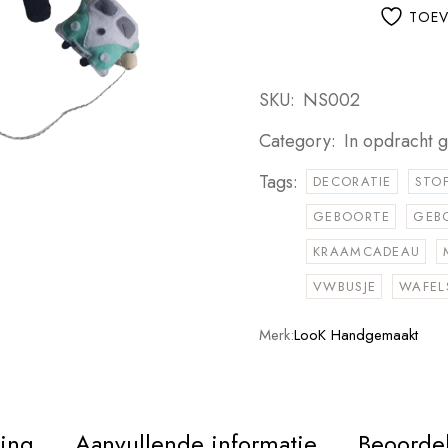
TOEV
SKU:
NS002
Category:
In opdracht 
Tags:
DECORATIE
STO
GEBOORTE
GEB
KRAAMCADEAU
VWBUSJE
WAFEL
Merk:
LooK Handgemaakt
ving
Aanvullende informatie
Beoordel