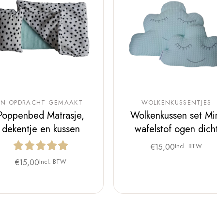
IN OPDRACHT GEMAAKT
WOLKENKUSSENTJES
Poppenbed Matrasje,
Wolkenkussen set Mi
dekentje en kussen
wafelstof ogen dich
€
15,00
Incl. BTW
€
15,00
Incl. BTW