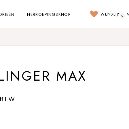
WENSLIJST
ORIEËN
HERROEPINGSKNOP
0
LINGER MAX
 BTW