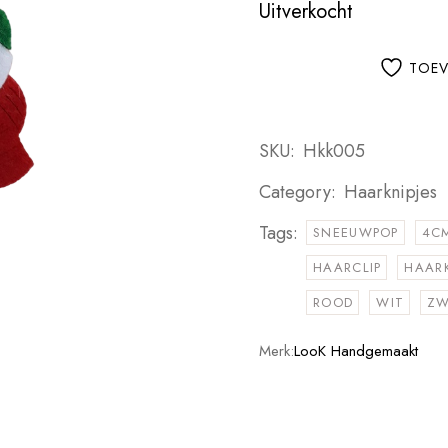
Uitverkocht
TOEV
SKU:
Hkk005
Category:
Haarknipjes
Tags:
SNEEUWPOP
4C
HAARCLIP
HAAR
ROOD
WIT
ZW
Merk:
LooK Handgemaakt