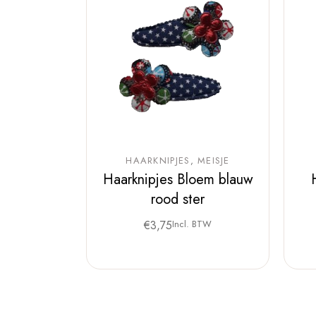
HAARKNIPJES
MEISJE
Haarknipjes Bloem blauw
rood ster
€
3,75
Incl. BTW