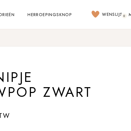
WENSLIJST
ORIEËN
HERROEPINGSKNOP
0
IPJE
WPOP ZWART
BTW