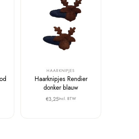
HAARKNIPJES
ood
Haarknipjes Rendier
donker blauw
€
3,25
Incl. BTW