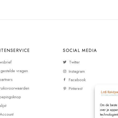
NTENSERVICE
SOCIAL MEDIA
wsbrief
Twitter
 gestelde vragen
Instagram
partners
Facebook
uiksvoorwaarden
Pinterest
oepingsknop
ijst
Om de beste 
over je appa
 Account
technologieë