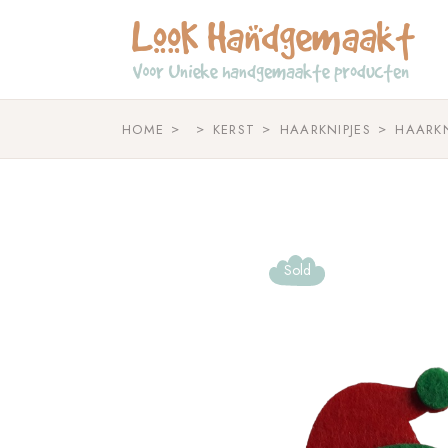
Skip
to
the
content
HOME
KERST
HAARKNIPJES
HAARK
Sold