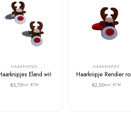
HAARKNIPJES
HAARKNIPJES
Haarknipjes Eland wit
Haarknipje Rendier r
€
3,75
Incl. BTW
€
2,00
Incl. BTW