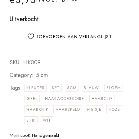
€
3,75
Uitverkocht
TOEVOEGEN AAN VERLANGLIJST
SKU:
HK009
Category:
5 cm
Tags:
KLEUTER
SET
5CM
BLAUW
BLOEM
GEEL
HAARACCESSOIRE
HAARCLIP
HAARKNIP
HAARSPELD
MEISJE
ROZE
STIP
WIT
Merk:
LooK Handgemaakt