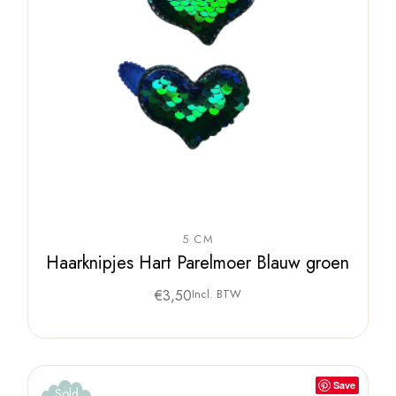
5 CM
Haarknipjes Hart Parelmoer Blauw groen
€
3,50
Incl. BTW
Save
Sold