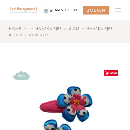
Skip
to
ZOEKEN
the
MAND
€
0,00
0
content
HOME
HAARKNIPJES
5 CM
HAARKNIPJES
BLOEM BLAUW ROZE
Save
Sold