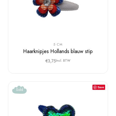
5 CM
Haarknipjes Hollands blauw stip
€
3,75
Incl. BTW
Save
Sold