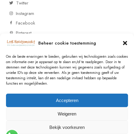
Twitter
Instagram
Facebook
Pinterest
Beheer cookie toestemming
CONTACT
Om de beste ervaringen te bieden, gebruiken wij technologieën zoals cookies
om informatie over je apparaat op te slaan en/of te raadplegen. Door in te
stemmen met deze technologieën kunnen wij gegevens zoals surfgedrag of
Vragen of wensen? Neem contact op!
unieke ID's op deze site verwerken. Als je geen toestemming geeft of uw
toestemming intrekt, kan dit een nadelige invloed hebben op bepaalde
+31 (0)6 229 021 29
functies en mogelijkheden.
info@lookhandgemaakt.nl
Accepteren
Weigeren
Bekijk voorkeuren
© 2023
Valk Systems
, All Rights Reserved