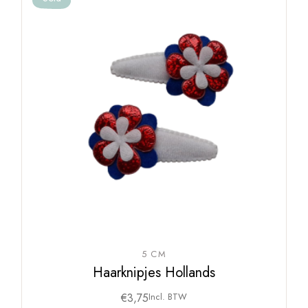
5 CM
Haarknipjes Hollands
€
3,75
Incl. BTW