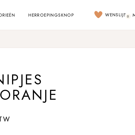
WENSLIJST
ORIEËN
HERROEPINGSKNOP
0
IPJES
 ORANJE
BTW