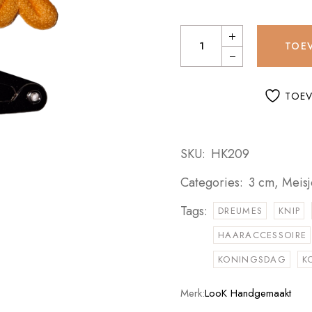
Haarknipjes Bloem Oranje qua
TOE
TOEV
SKU:
HK209
Categories:
3 cm
,
Meisj
Tags:
DREUMES
KNIP
HAARACCESSOIRE
KONINGSDAG
K
Merk:
LooK Handgemaakt