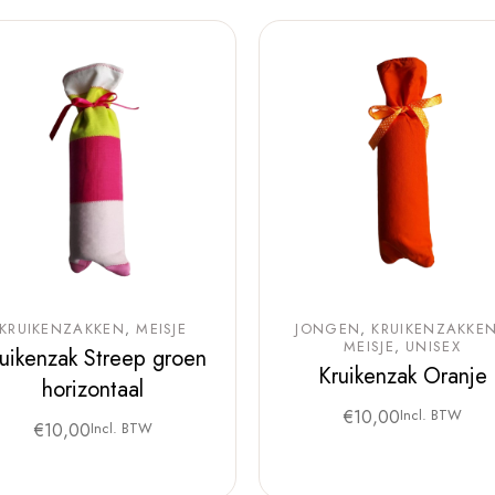
KRUIKENZAKKEN
MEISJE
JONGEN
KRUIKENZAKKE
MEISJE
UNISEX
uikenzak Streep groen
Kruikenzak Oranje
horizontaal
€
10,00
Incl. BTW
€
10,00
Incl. BTW