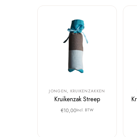
JONGEN
KRUIKENZAKKEN
Kruikenzak Streep
Kr
€
10,00
Incl. BTW