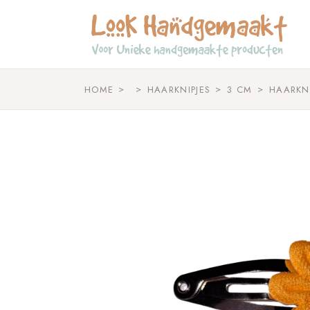
Skip
to
the
content
HOME
HAARKNIPJES
3 CM
HAARKN