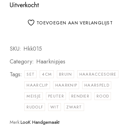
Uitverkocht
TOEVOEGEN AAN VERLANGLIJST
SKU:
Hkk015
Category:
Haarknipjes
Tags:
SET
4CM
BRUIN
HAARACCESOIRE
HAARCLIP
HAARKNIP
HAARSPELD
MEISJE
PEUTER
RENDIER
ROOD
RUDOLF
WIT
ZWART
Merk:
LooK Handgemaakt