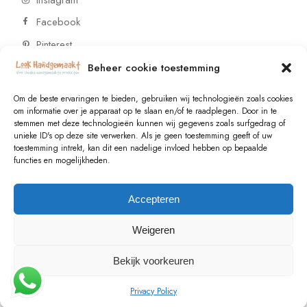
Facebook
Pinterest
Beheer cookie toestemming
CONTACT
Om de beste ervaringen te bieden, gebruiken wij technologieën zoals cookies
om informatie over je apparaat op te slaan en/of te raadplegen. Door in te
stemmen met deze technologieën kunnen wij gegevens zoals surfgedrag of
Vragen of wensen? Neem contact op!
unieke ID's op deze site verwerken. Als je geen toestemming geeft of uw
toestemming intrekt, kan dit een nadelige invloed hebben op bepaalde
+31 (0)6 229 021 29
functies en mogelijkheden.
info@lookhandgemaakt.nl
Accepteren
Weigeren
Bekijk voorkeuren
© 2023
Valk Systems
, All Rights Reserved
Privacy Policy