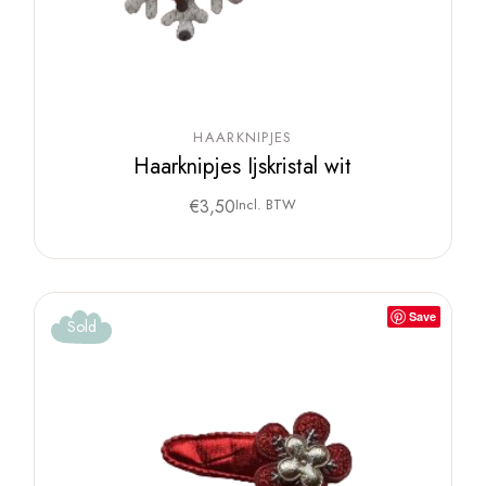
HAARKNIPJES
Haarknipjes Ijskristal wit
€
3,50
Incl. BTW
Save
Sold