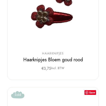
HAARKNIPJES
Haarknipjes Bloem goud rood
€
3,75
Incl. BTW
Save
Sold