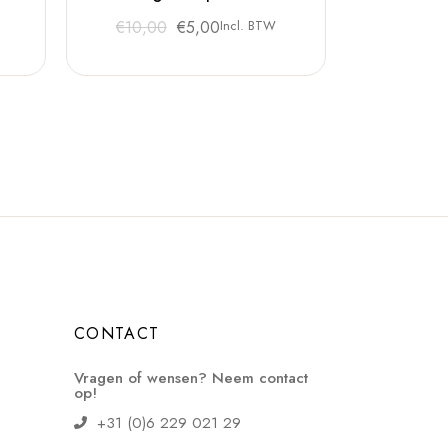
Oorspronkelijke
Huidige
€
10,00
€
5,00
Incl. BTW
prijs
prijs
was:
is:
€10,00.
€5,00.
CONTACT
Vragen of wensen? Neem contact
op!
+31 (0)6 229 021 29