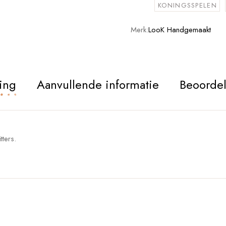
KONINGSSPELEN
Merk:
LooK Handgemaakt
ing
Aanvullende informatie
Beoordel
tters.