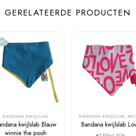
GERELATEERDE PRODUCTEN
ld
BANDANA KWIJLSLAB
BANDANA KWIJLSLAB
MEI
ndana kwijlslab Blauw
Bandana kwijlslab Lo
winnie the pooh
€
7,50
Incl. BTW