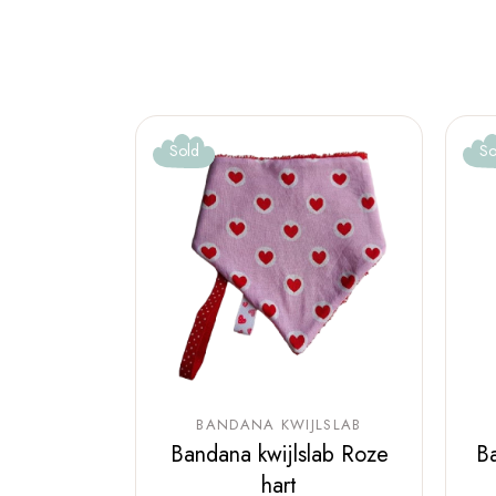
Sold
So
BANDANA KWIJLSLAB
Bandana kwijlslab Roze
Ba
hart