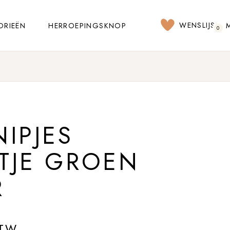
WENSLIJST
ORIEËN
HERROEPINGSKNOP
0
IPJES
TJE GROEN
R
BTW