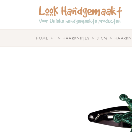
Skip
to
the
content
HOME
HAARKNIPJES
3 CM
HAARKN