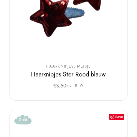
HAARKNIPJES
MEISJE
Haarknipjes Ster Rood blauw
€
3,50
Incl. BTW
Save
Sold