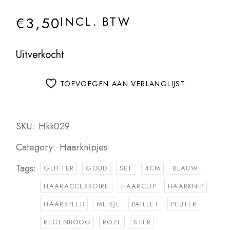
€
3,50
INCL. BTW
Uitverkocht
TOEVOEGEN AAN VERLANGLIJST
SKU:
Hkk029
Category:
Haarknipjes
Tags:
GLITTER
GOUD
SET
4CM
BLAUW
HAARACCESSOIRE
HAARCLIP
HAARKNIP
HAARSPELD
MEISJE
PAILLET
PEUTER
REGENBOOG
ROZE
STER