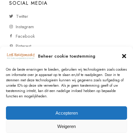
SOCIAL MEDIA
Twitter
Instagram
Facebook
Pinterest
Beheer cookie toestemming
CONTACT
Om de beste ervaringen te bieden, gebruiken wij technologieën zoals cookies
om informatie over je apparaat op te slaan en/of te raadplegen. Door in te
stemmen met deze technologieën kunnen wij gegevens zoals surfgedrag of
Vragen of wensen? Neem contact op!
unieke ID's op deze site verwerken. Als je geen toestemming geeft of uw
toestemming intrekt, kan dit een nadelige invloed hebben op bepaalde
+31 (0)6 229 021 29
functies en mogelijkheden.
info@lookhandgemaakt.nl
Accepteren
Weigeren