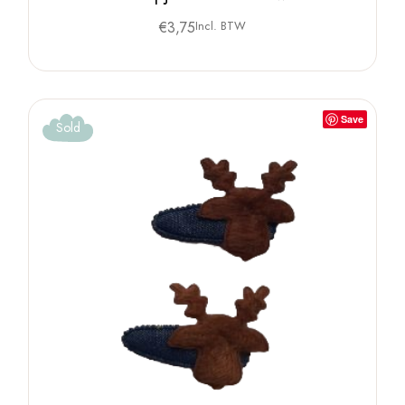
€
3,75
Incl. BTW
Save
Sold