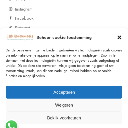
Instagram
Facebook
Pinterest
Beheer cookie toestemming
CONTACT
Om de beste ervaringen te bieden, gebruiken wij technologieën zoals cookies
om informatie over je apparaat op te slaan en/of te raadplegen. Door in te
stemmen met deze technologieën kunnen wij gegevens zoals surfgedrag of
Vragen of wensen? Neem contact op!
unieke ID's op deze site verwerken. Als je geen toestemming geeft of uw
toestemming intrekt, kan dit een nadelige invloed hebben op bepaalde
+31 (0)6 229 021 29
functies en mogelijkheden.
info@lookhandgemaakt.nl
Accepteren
Weigeren
Bekijk voorkeuren
© 2023
Valk Systems
, All Rights Reserved