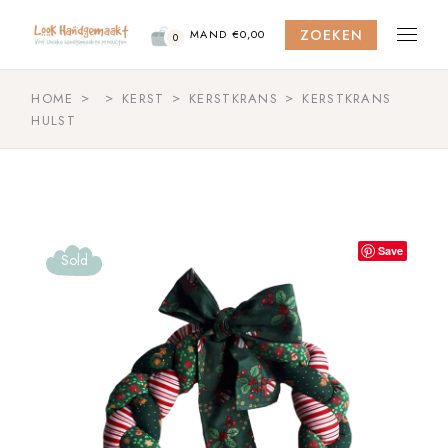
Skip
to
ZOEKEN
the
MAND
€
0,00
0
content
HOME
KERST
KERSTKRANS
KERSTKRANS
HULST
Save
Sold