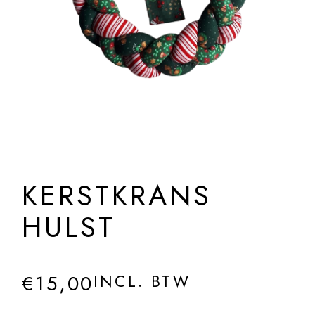
KERSTKRANS
HULST
€
15,00
INCL. BTW