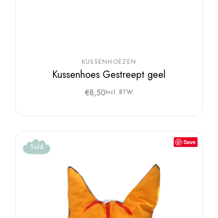
KUSSENHOEZEN
Kussenhoes Gestreept geel
€
8,50
Incl. BTW
Save
Sold