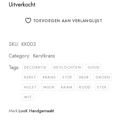
Uitverkocht
TOEVOEGEN AAN VERLANGLIJST
SKU:
KK003
Category:
Kerstkrans
Tags:
DECORATIE
GEVLOCHTEN
GOUD
KERST
KRANS
STOF
DEUR
GROEN
HULST
MUUR
RAAM
ROOD
STER
WIT
Merk:
LooK Handgemaakt