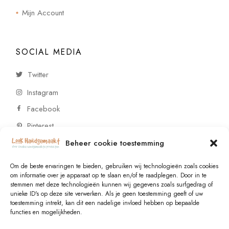
Mijn Account
SOCIAL MEDIA
Twitter
Instagram
Facebook
Pinterest
Beheer cookie toestemming
CONTACT
Om de beste ervaringen te bieden, gebruiken wij technologieën zoals cookies
om informatie over je apparaat op te slaan en/of te raadplegen. Door in te
stemmen met deze technologieën kunnen wij gegevens zoals surfgedrag of
Vragen of wensen? Neem contact op!
unieke ID's op deze site verwerken. Als je geen toestemming geeft of uw
toestemming intrekt, kan dit een nadelige invloed hebben op bepaalde
+31 (0)6 229 021 29
functies en mogelijkheden.
info@lookhandgemaakt.nl