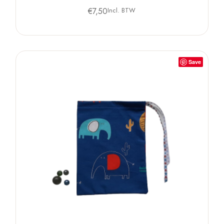
€
7,50
Incl. BTW
Save