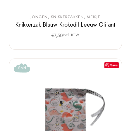
JONGEN
KNIKKERZAKKEN
MEISJE
Knikkerzak Blauw Krokodil Leeuw Olifant
€
7,50
Incl. BTW
Save
Sold