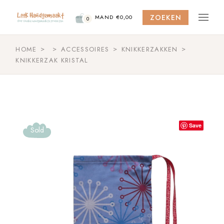
Skip
to
ZOEKEN
the
MAND
€
0,00
0
content
HOME
ACCESSOIRES
KNIKKERZAKKEN
KNIKKERZAK KRISTAL
Save
Sold