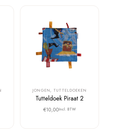
N
JONGEN
TUTTELDOEKEN
1
Tutteldoek Piraat 2
€
10,00
Incl. BTW