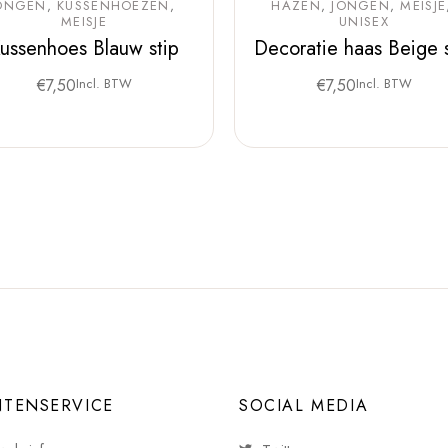
ONGEN
KUSSENHOEZEN
HAZEN
JONGEN
MEISJE
MEISJE
UNISEX
ussenhoes Blauw stip
Decoratie haas Beige s
€
7,50
Incl. BTW
€
7,50
Incl. BTW
NTENSERVICE
SOCIAL MEDIA