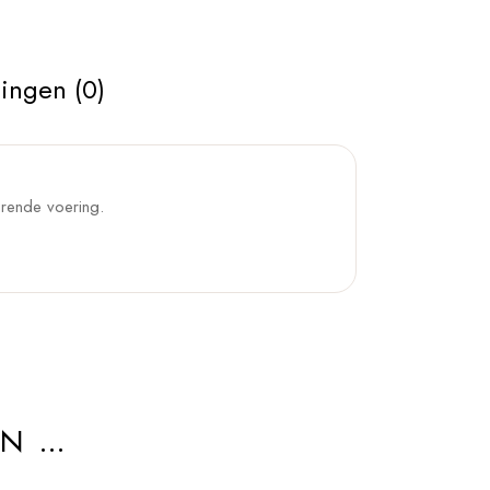
ingen (0)
urende voering.
AN …