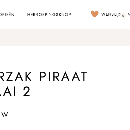
WENSLIJST
ORIEËN
HERROEPINGSKNOP
0
RZAK PIRAAT
AI 2
TW