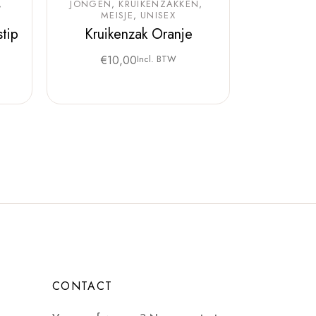
JONGEN
KRUIKENZAKKEN
MEISJE
UNISEX
tip
Kruikenzak Oranje
€
10,00
Incl. BTW
CONTACT