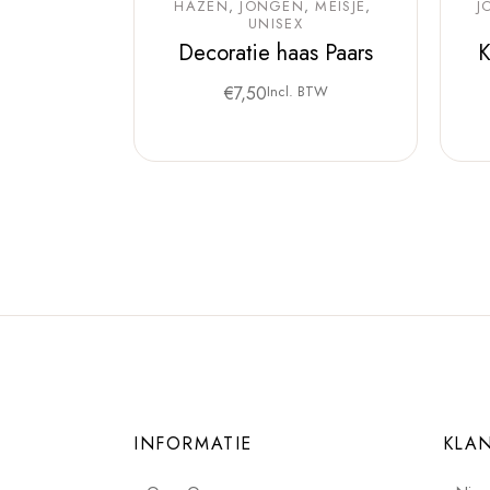
HAZEN
JONGEN
MEISJE
J
UNISEX
Decoratie haas Paars
K
€
7,50
Incl. BTW
INFORMATIE
KLA