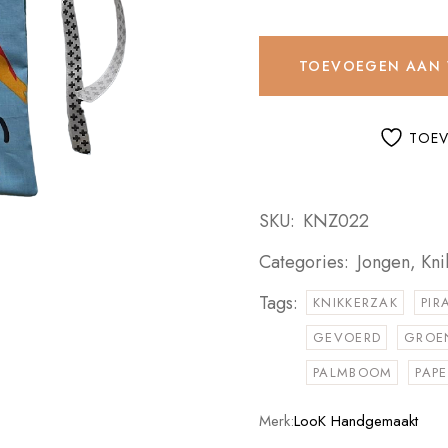
TOEVOEGEN AAN
TOEV
SKU:
KNZ022
Categories:
Jongen
,
Kni
Tags:
KNIKKERZAK
PIR
GEVOERD
GROE
PALMBOOM
PAP
Merk:
LooK Handgemaakt