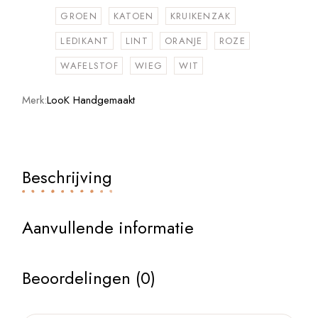
GROEN
KATOEN
KRUIKENZAK
LEDIKANT
LINT
ORANJE
ROZE
WAFELSTOF
WIEG
WIT
Merk:
LooK Handgemaakt
Beschrijving
Aanvullende informatie
Beoordelingen (0)