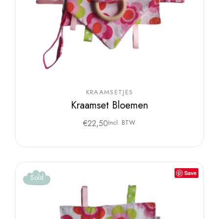
KRAAMSETJES
Kraamset Bloemen
€
22,50
Incl. BTW
Save
Sold