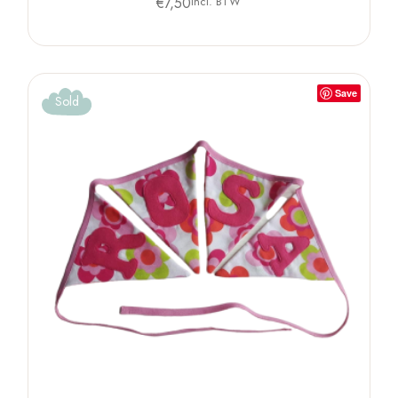
€
7,50
Incl. BTW
Save
Sold