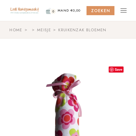
Skip
to
ZOEKEN
the
MAND
€
0,00
0
content
HOME
MEISJE
KRUIKENZAK BLOEMEN
Save