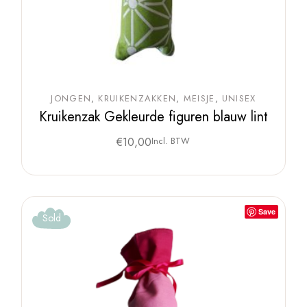
JONGEN
KRUIKENZAKKEN
MEISJE
UNISEX
Kruikenzak Gekleurde figuren blauw lint
€
10,00
Incl. BTW
Save
Sold