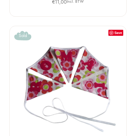
€
11,00
Incl. BTW
Save
Sold