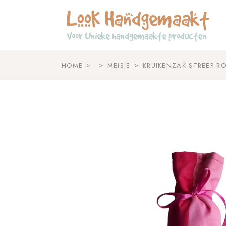
Skip
to
the
content
HOME
MEISJE
KRUIKENZAK STREEP R