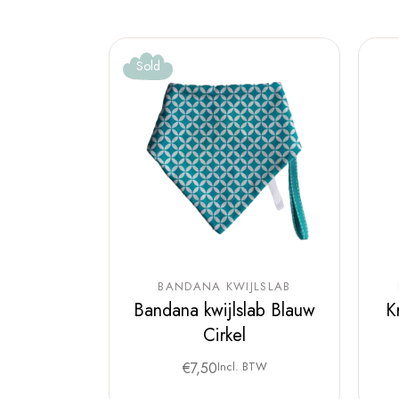
Sold
BANDANA KWIJLSLAB
Bandana kwijlslab Blauw
K
Cirkel
€
7,50
Incl. BTW