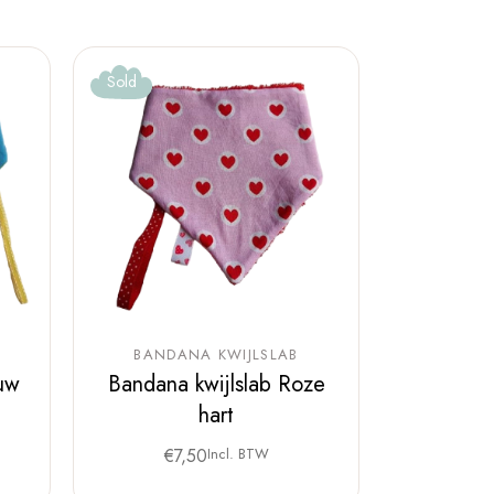
Sold
BANDANA KWIJLSLAB
auw
Bandana kwijlslab Roze
hart
€
7,50
Incl. BTW