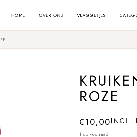
HOME
OVER ONS
VLAGGETJES
CATEG
OZE
KRUIKE
ROZE
€
10,00
INCL.
1 op voorraad