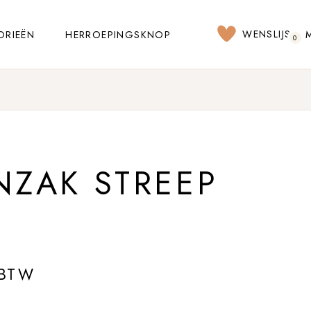
WENSLIJST
ORIEËN
HERROEPINGSKNOP
0
NZAK STREEP
 BTW