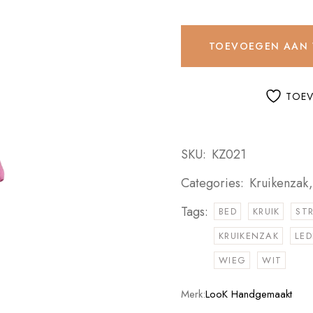
TOEVOEGEN AAN
TOEV
SKU:
KZ021
Categories:
Kruikenzak
Tags:
BED
KRUIK
ST
KRUIKENZAK
LED
WIEG
WIT
Merk:
LooK Handgemaakt