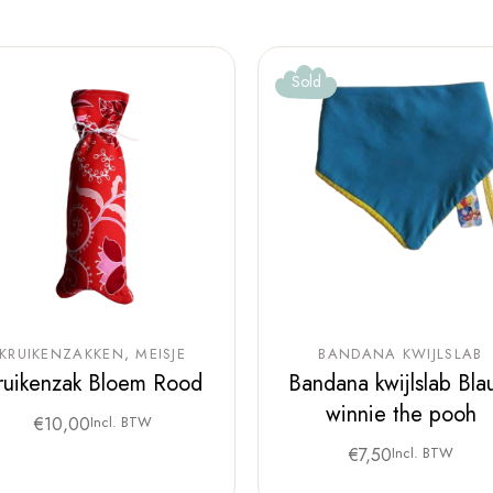
Sold
KRUIKENZAKKEN
MEISJE
BANDANA KWIJLSLAB
ruikenzak Bloem Rood
Bandana kwijlslab Bl
winnie the pooh
€
10,00
Incl. BTW
€
7,50
Incl. BTW