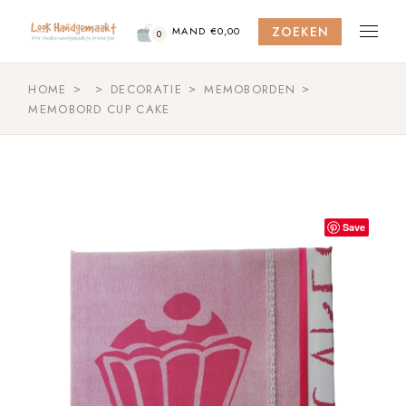
Skip
to
ZOEKEN
the
MAND
€
0,00
0
content
HOME
DECORATIE
MEMOBORDEN
MEMOBORD CUP CAKE
Save