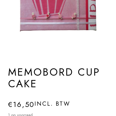
MEMOBORD CUP
CAKE
€
16,50
INCL. BTW
1 op voorraad