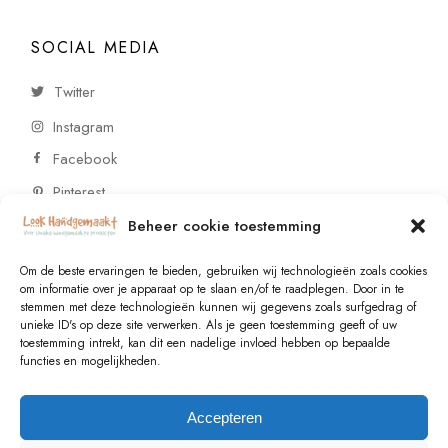
SOCIAL MEDIA
Twitter
Instagram
Facebook
Pinterest
Beheer cookie toestemming
CONTACT
Om de beste ervaringen te bieden, gebruiken wij technologieën zoals cookies
om informatie over je apparaat op te slaan en/of te raadplegen. Door in te
stemmen met deze technologieën kunnen wij gegevens zoals surfgedrag of
Vragen of wensen? Neem contact op!
unieke ID's op deze site verwerken. Als je geen toestemming geeft of uw
toestemming intrekt, kan dit een nadelige invloed hebben op bepaalde
+31 (0)6 229 021 29
functies en mogelijkheden.
info@lookhandgemaakt.nl
Accepteren