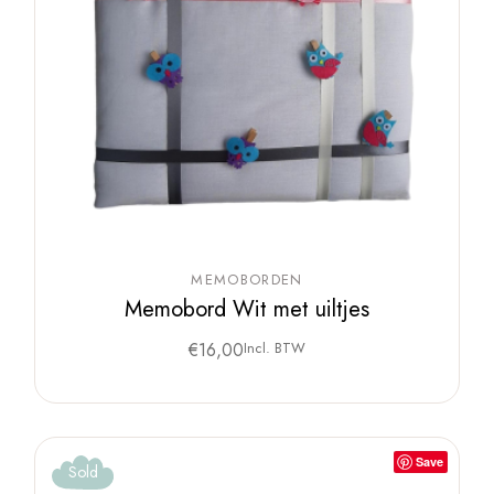
MEMOBORDEN
Memobord Wit met uiltjes
€
16,00
Incl. BTW
Save
Sold