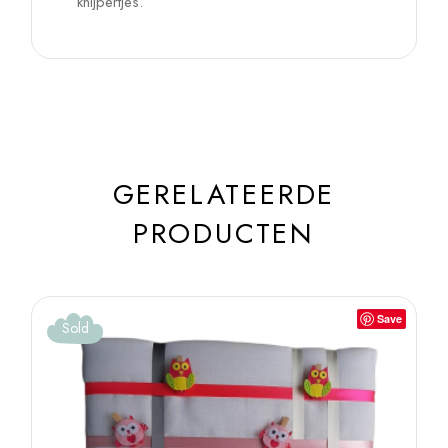
knijpertjes.
GERELATEERDE
PRODUCTEN
Save
Sold