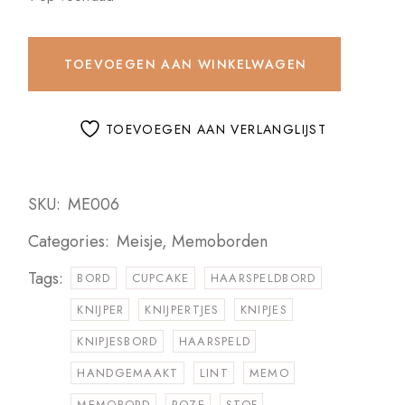
TOEVOEGEN AAN WINKELWAGEN
TOEVOEGEN AAN VERLANGLIJST
SKU:
ME006
Categories:
Meisje
,
Memoborden
Tags:
BORD
CUPCAKE
HAARSPELDBORD
KNIJPER
KNIJPERTJES
KNIPJES
KNIPJESBORD
HAARSPELD
HANDGEMAAKT
LINT
MEMO
MEMOBORD
ROZE
STOF