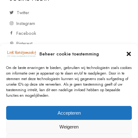
Twitter
Instagram
Facebook
Pinterest
Beheer cookie toestemming
CONTACT
Om de beste ervaringen te bieden, gebruiken wij technologieën zoals cookies
om informatie over je apparaat op te slaan en/of te raadplegen. Door in te
stemmen met deze technologieën kunnen wij gegevens zoals surfgedrag of
Vragen of wensen? Neem contact op!
unieke ID's op deze site verwerken. Als je geen toestemming geeft of uw
toestemming intrekt, kan dit een nadelige invloed hebben op bepaalde
+31 (0)6 229 021 29
functies en mogelijkheden.
info@lookhandgemaakt.nl
Accepteren
Weigeren