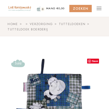
Skip
to
ZOEKEN
the
MAND
€
0,00
0
content
HOME
VERZORGING
TUTTELDOEKEN
TUTTELDOEK BOERDERIJ
Save
Sold