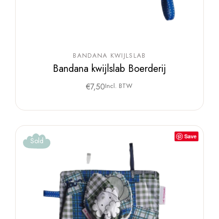
BANDANA KWIJLSLAB
Bandana kwijlslab Boerderij
€
7,50
Incl. BTW
Save
Sold