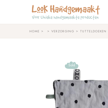
Skip
to
the
content
HOME
VERZORGING
TUTTELDOEKEN
Sold