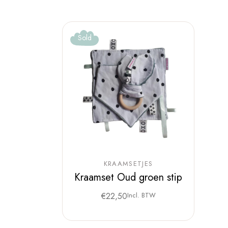
Sold
KRAAMSETJES
Kraamset Oud groen stip
€
22,50
Incl. BTW