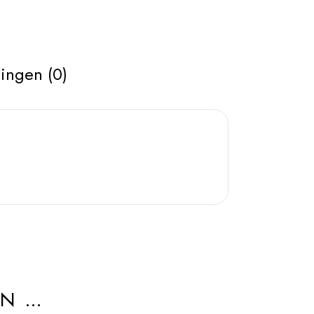
ingen (0)
AN …