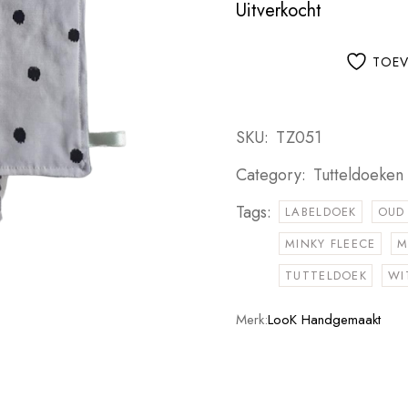
Uitverkocht
TOEV
SKU:
TZ051
Category:
Tutteldoeken
Tags:
LABELDOEK
OUD
MINKY FLEECE
M
TUTTELDOEK
WI
Merk:
LooK Handgemaakt