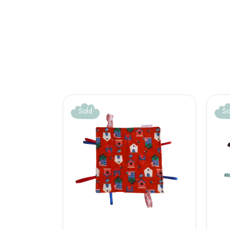
Sold
So