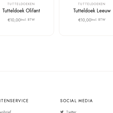
TUTTELDOEKEN
TUTTELDOEKEN
Tutteldoek Olifant
Tutteldoek Leeuw
€
10,00
Incl. BTW
€
10,00
Incl. BTW
NTENSERVICE
SOCIAL MEDIA
wsbrief
Twitter