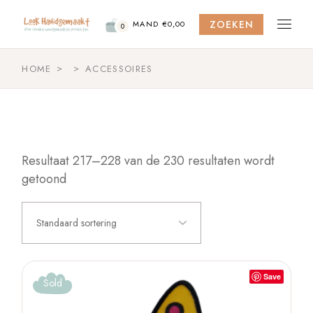
Skip
to
ZOEKEN
the
MAND
€
0,00
0
content
HOME
ACCESSOIRES
Resultaat 217–228 van de 230 resultaten wordt
getoond
Standaard sortering
Save
Sold