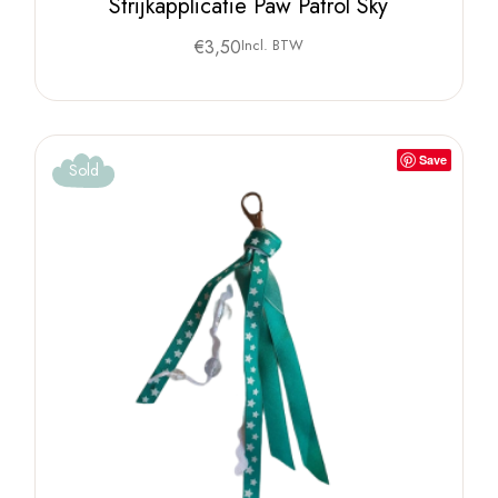
Strijkapplicatie Paw Patrol Sky
€
3,50
Incl. BTW
Save
Sold