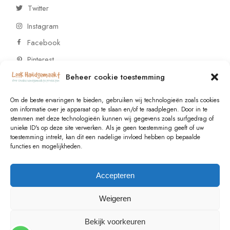
Twitter
Instagram
Facebook
Pinterest
Beheer cookie toestemming
CONTACT
Om de beste ervaringen te bieden, gebruiken wij technologieën zoals cookies
om informatie over je apparaat op te slaan en/of te raadplegen. Door in te
stemmen met deze technologieën kunnen wij gegevens zoals surfgedrag of
Vragen of wensen? Neem contact op!
unieke ID's op deze site verwerken. Als je geen toestemming geeft of uw
toestemming intrekt, kan dit een nadelige invloed hebben op bepaalde
+31 (0)6 229 021 29
functies en mogelijkheden.
info@lookhandgemaakt.nl
Accepteren
Weigeren
Bekijk voorkeuren
© 2023
Valk Systems
, All Rights Reserved