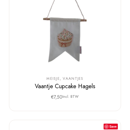
MEISJE
VAANTJES
Vaantje Cupcake Hagels
€
7,50
Incl. BTW
Save