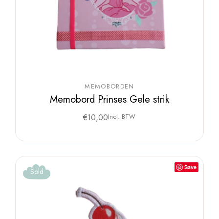
MEMOBORDEN
Memobord Prinses Gele strik
€
10,00
Incl. BTW
Save
Sold