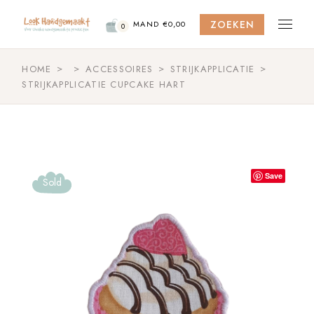
Skip
to
ZOEKEN
the
MAND
€
0,00
0
content
HOME
ACCESSOIRES
STRIJKAPPLICATIE
STRIJKAPPLICATIE CUPCAKE HART
Save
Sold