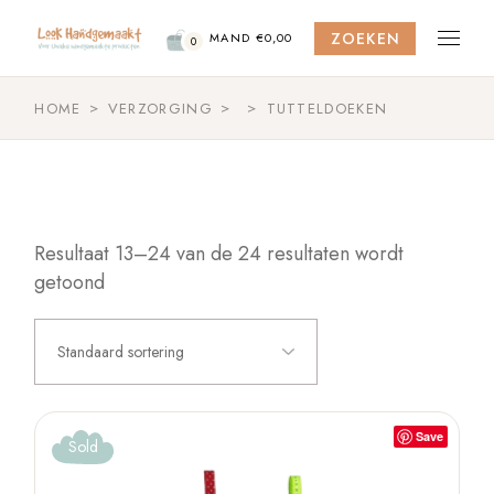
Skip
to
ZOEKEN
the
MAND
€
0,00
0
content
HOME
VERZORGING
TUTTELDOEKEN
Resultaat 13–24 van de 24 resultaten wordt
getoond
Standaard sortering
Save
Sold