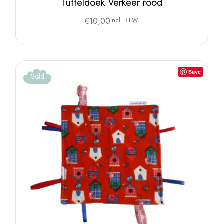
Tutteldoek Verkeer rood
€
10,00
Incl. BTW
Save
Sold