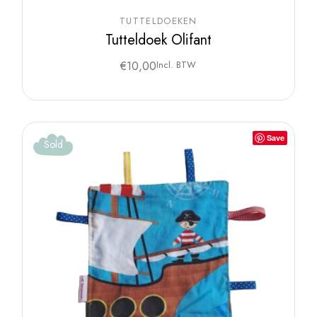
TUTTELDOEKEN
Tutteldoek Olifant
€
10,00
Incl. BTW
Save
Sold