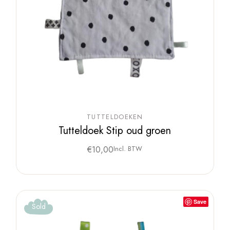
TUTTELDOEKEN
Tutteldoek Stip oud groen
€
10,00
Incl. BTW
Save
Sold