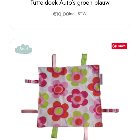
Tutteldoek Auto’s groen blauw
€
10,00
Incl. BTW
Save
Sold