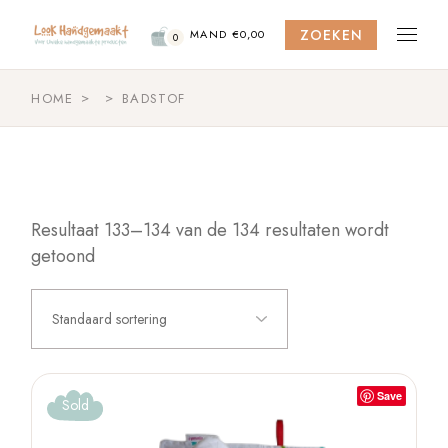
Skip
to
ZOEKEN
the
MAND
€
0,00
0
content
HOME
BADSTOF
Resultaat 133–134 van de 134 resultaten wordt
getoond
Standaard sortering
Save
Sold