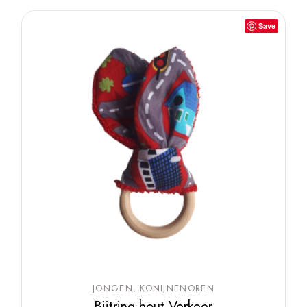
Save
JONGEN
KONIJNENOREN
Bijtring hout Verkeer