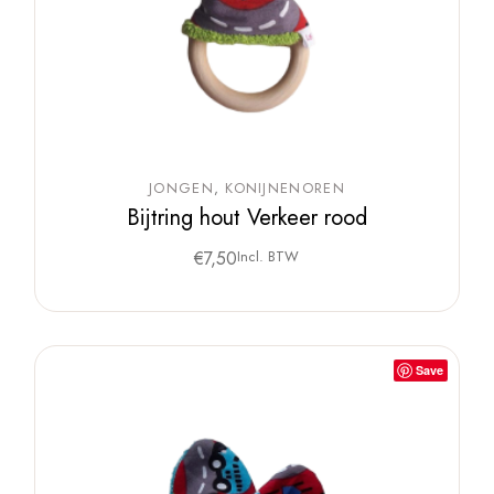
JONGEN
KONIJNENOREN
Bijtring hout Verkeer rood
€
7,50
Incl. BTW
Save