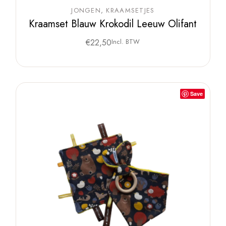
JONGEN
KRAAMSETJES
Kraamset Blauw Krokodil Leeuw Olifant
€
22,50
Incl. BTW
Save