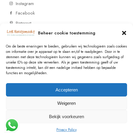
Instagram
Facebook
Pinterest
Beheer cookie toestemming
CONTACT
Om de beste ervaringen te bieden, gebruiken wij technologieën zoals cookies
om informatie over je apparaat op te slaan en/of te raadplegen. Door in te
stemmen met deze technologieën kunnen wij gegevens zoals surfgedrag of
Vragen of wensen? Neem contact op!
unieke ID's op deze site verwerken. Als je geen toestemming geeft of uw
toestemming intrekt, kan dit een nadelige invloed hebben op bepaalde
+31 (0)6 229 021 29
functies en mogelijkheden.
info@lookhandgemaakt.nl
Accepteren
Weigeren
Bekijk voorkeuren
© 2023
Valk Systems
, All Rights Reserved
Privacy Policy