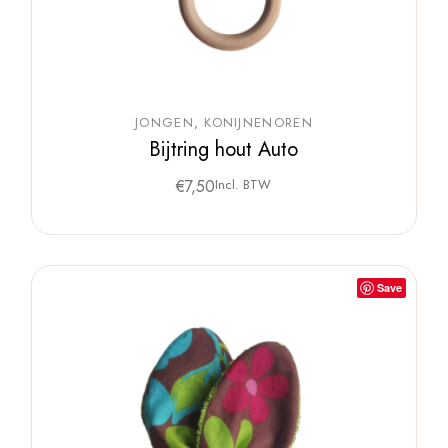
JONGEN
KONIJNENOREN
Bijtring hout Auto
€
7,50
Incl. BTW
Save