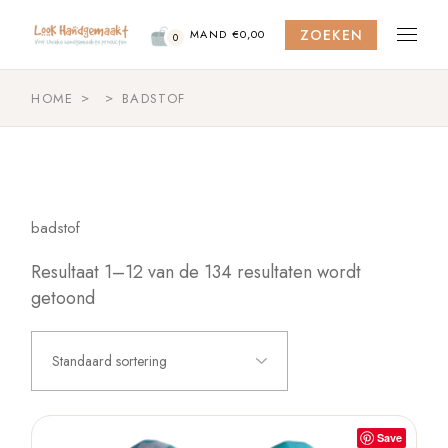
Skip
to
ZOEKEN
the
MAND
€
0,00
0
content
HOME
BADSTOF
badstof
Resultaat 1–12 van de 134 resultaten wordt
getoond
Standaard sortering
Save