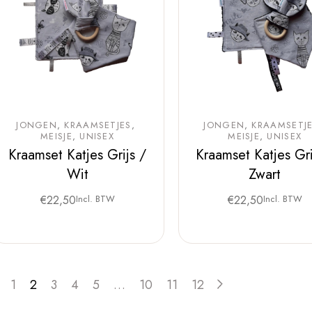
JONGEN
KRAAMSETJES
JONGEN
KRAAMSETJ
MEISJE
UNISEX
MEISJE
UNISEX
Kraamset Katjes Grijs /
Kraamset Katjes Gri
Wit
Zwart
€
22,50
Incl. BTW
€
22,50
Incl. BTW
1
2
3
4
5
…
10
11
12