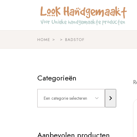
Skip
to
the
content
HOME
BADSTOF
Categorieën
R
Een
categorie
selecteren
Aanbevolen producten