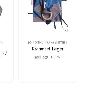
ES
JONGEN
KRAAMSETJES
Kraamset Leger
js /
€
22,50
Incl. BTW