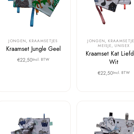
JONGEN
KRAAMSETJES
JONGEN
KRAAMSETJ
MEISJE
UNISEX
Kraamset Jungle Geel
Kraamset Kat Liefd
€
22,50
Incl. BTW
Wit
€
22,50
Incl. BTW