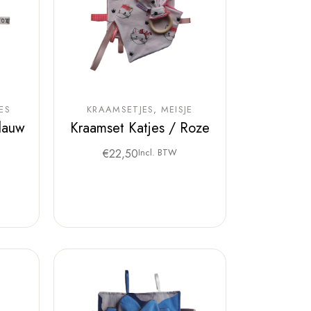
ES
KRAAMSETJES
MEISJE
Blauw
Kraamset Katjes / Roze
€
22,50
Incl. BTW