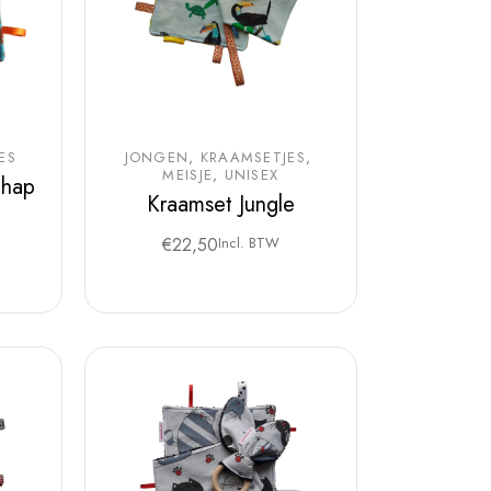
ES
JONGEN
KRAAMSETJES
MEISJE
UNISEX
chap
Kraamset Jungle
€
22,50
Incl. BTW