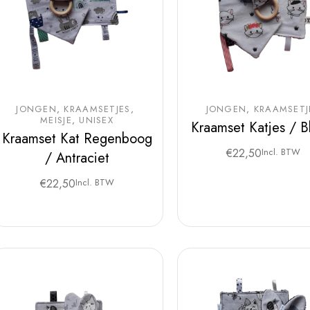
JONGEN
KRAAMSETJES
JONGEN
KRAAMSETJ
MEISJE
UNISEX
Kraamset Katjes / 
Kraamset Kat Regenboog
€
22,50
Incl. BTW
/ Antraciet
€
22,50
Incl. BTW