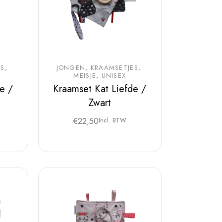
ES
JONGEN
KRAAMSETJES
MEISJE
UNISEX
e /
Kraamset Kat Liefde /
Zwart
€
22,50
Incl. BTW