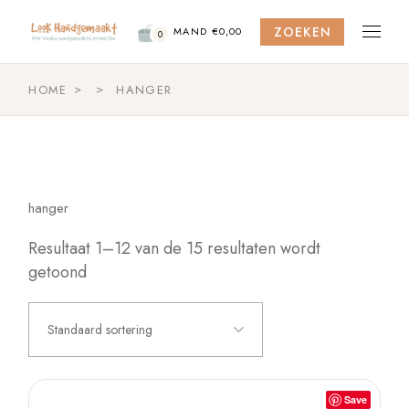
Skip
to
ZOEKEN
the
MAND
€
0,00
0
content
HOME
HANGER
hanger
Resultaat 1–12 van de 15 resultaten wordt
getoond
Standaard sortering
Save