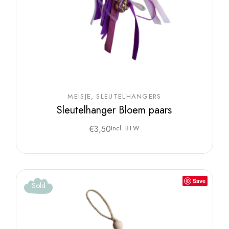
MEISJE
SLEUTELHANGERS
Sleutelhanger Bloem paars
€
3,50
Incl. BTW
Save
Sold