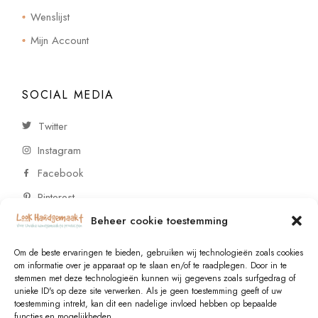
Wenslijst
Mijn Account
SOCIAL MEDIA
Twitter
Instagram
Facebook
Pinterest
Beheer cookie toestemming
CONTACT
Om de beste ervaringen te bieden, gebruiken wij technologieën zoals cookies
om informatie over je apparaat op te slaan en/of te raadplegen. Door in te
stemmen met deze technologieën kunnen wij gegevens zoals surfgedrag of
Vragen of wensen? Neem contact op!
unieke ID's op deze site verwerken. Als je geen toestemming geeft of uw
toestemming intrekt, kan dit een nadelige invloed hebben op bepaalde
+31 (0)6 229 021 29
functies en mogelijkheden.