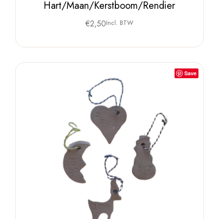
Hart/Maan/Kerstboom/Rendier
€
2,50
Incl. BTW
Save