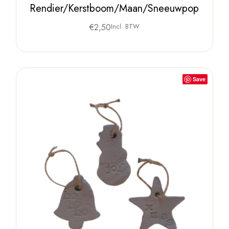
Rendier/Kerstboom/Maan/Sneeuwpop
€
2,50
Incl. BTW
Save