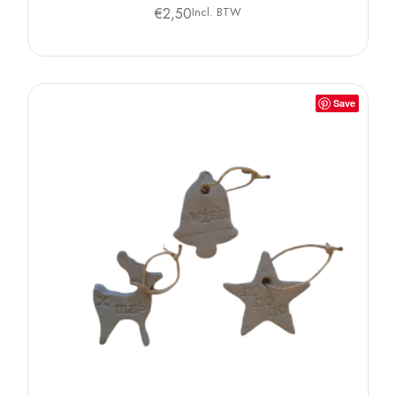
€
2,50
Incl. BTW
Save