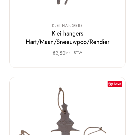
KLEI HANGERS
Klei hangers
Hart/Maan/Sneeuwpop/Rendier
€
2,50
Incl. BTW
Save