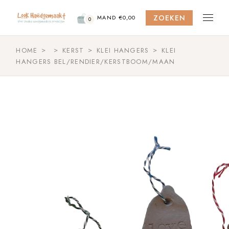
Skip
to
ZOEKEN
the
MAND
€
0,00
0
content
HOME
KERST
KLEI HANGERS
KLEI
HANGERS BEL/RENDIER/KERSTBOOM/MAAN