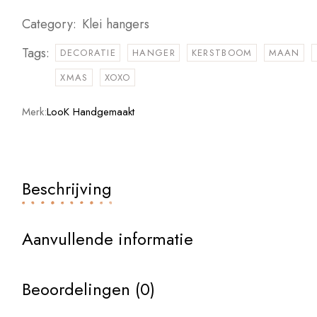
Category:
Klei hangers
Tags:
DECORATIE
HANGER
KERSTBOOM
MAAN
XMAS
XOXO
Merk:
LooK Handgemaakt
Beschrijving
Aanvullende informatie
Beoordelingen (0)