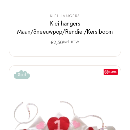
KLEI HANGERS
Klei hangers
Maan/Sneeuwpop/Rendier/Kerstboom
€
2,50
Incl. BTW
Save
Sold