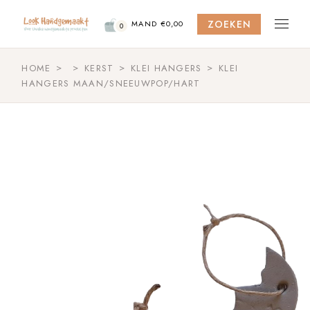
Skip
to
ZOEKEN
the
MAND
€
0,00
0
content
HOME
KERST
KLEI HANGERS
KLEI
HANGERS MAAN/SNEEUWPOP/HART