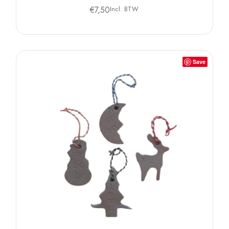
€
7,50
Incl. BTW
Save