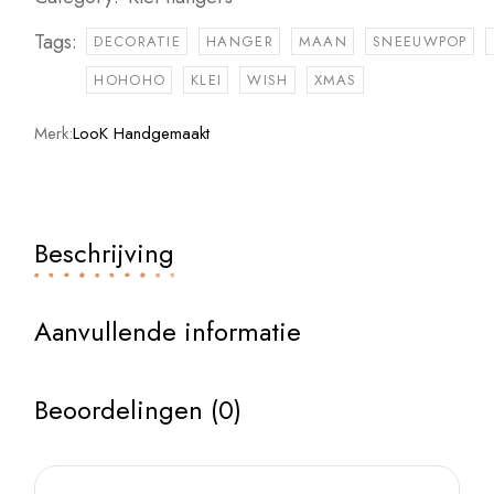
Tags:
DECORATIE
HANGER
MAAN
SNEEUWPOP
HOHOHO
KLEI
WISH
XMAS
Merk:
LooK Handgemaakt
Beschrijving
Aanvullende informatie
Beoordelingen (0)