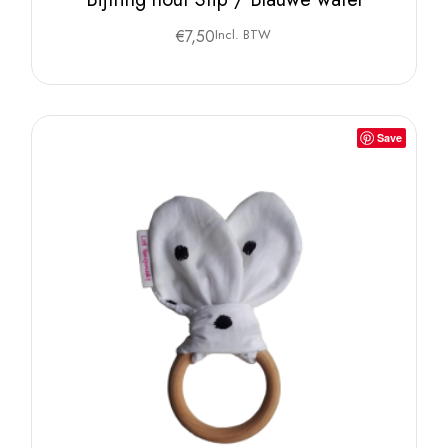
€
7,50
Incl. BTW
Save