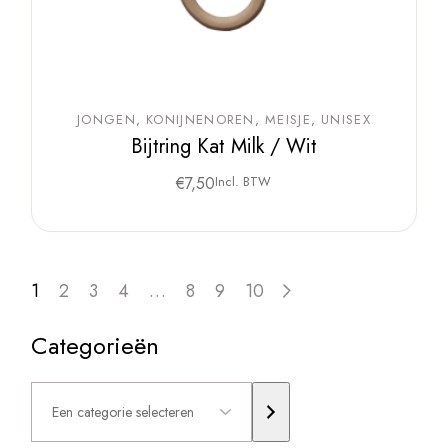
JONGEN
KONIJNENOREN
MEISJE
UNISEX
Bijtring Kat Milk / Wit
€
7,50
Incl. BTW
1
2
3
4
…
8
9
10
Categorieën
Een
categorie
selecteren