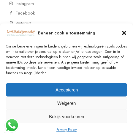
Instagram
Facebook
Pinterest
Beheer cookie toestemming
CONTACT
Om de beste ervaringen te bieden, gebruiken wij technologieën zoals cookies
om informatie over je apparaat op te slaan en/of te raadplegen. Door in te
stemmen met deze technologieën kunnen wij gegevens zoals surfgedrag of
Vragen of wensen? Neem contact op!
unieke ID's op deze site verwerken. Als je geen toestemming geeft of uw
toestemming intrekt, kan dit een nadelige invloed hebben op bepaalde
+31 (0)6 229 021 29
functies en mogelijkheden.
info@lookhandgemaakt.nl
Accepteren
Weigeren
Bekijk voorkeuren
© 2023
Valk Systems
, All Rights Reserved
Privacy Policy