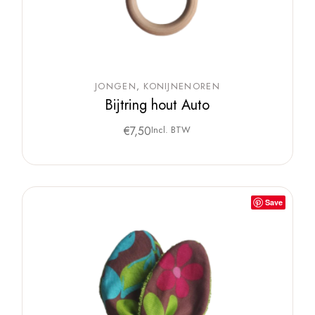
JONGEN
KONIJNENOREN
Bijtring hout Auto
€
7,50
Incl. BTW
Save