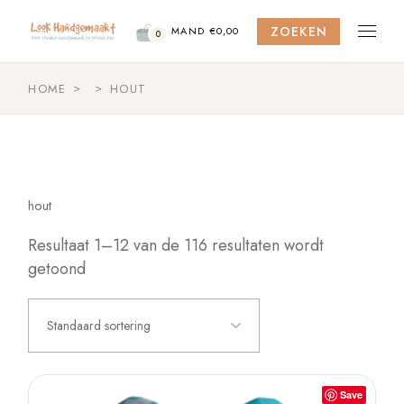
Skip
to
ZOEKEN
the
MAND
€
0,00
0
content
HOME
HOUT
hout
Resultaat 1–12 van de 116 resultaten wordt
getoond
Standaard sortering
Save