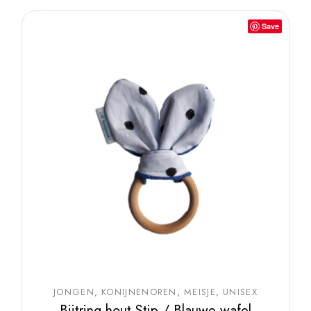
Save
JONGEN
KONIJNENOREN
MEISJE
UNISEX
Bijtring hout Stip / Blauwe wafel