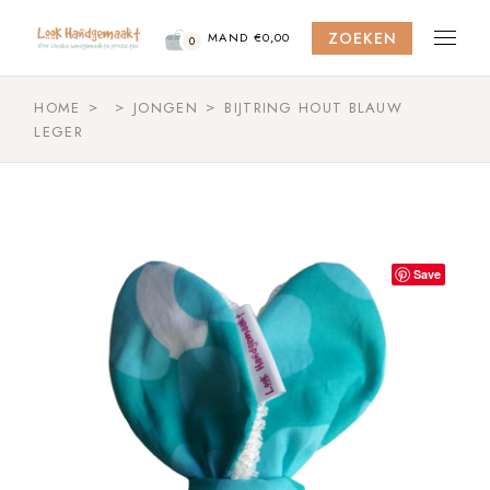
Skip
to
ZOEKEN
the
MAND
€
0,00
0
content
HOME
JONGEN
BIJTRING HOUT BLAUW
LEGER
Save