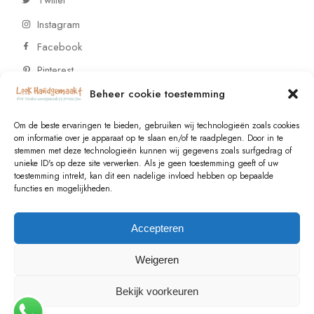
Twitter
Instagram
Facebook
Pinterest
Beheer cookie toestemming
CONTACT
Om de beste ervaringen te bieden, gebruiken wij technologieën zoals cookies
om informatie over je apparaat op te slaan en/of te raadplegen. Door in te
stemmen met deze technologieën kunnen wij gegevens zoals surfgedrag of
Vragen of wensen? Neem contact op!
unieke ID's op deze site verwerken. Als je geen toestemming geeft of uw
toestemming intrekt, kan dit een nadelige invloed hebben op bepaalde
+31 (0)6 229 021 29
functies en mogelijkheden.
info@lookhandgemaakt.nl
Accepteren
Weigeren
Bekijk voorkeuren
© 2023
Valk Systems
, All Rights Reserved