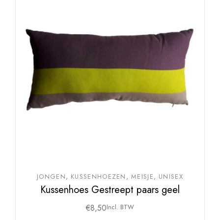
JONGEN
KUSSENHOEZEN
MEISJE
UNISEX
Kussenhoes Gestreept paars geel
€
8,50
Incl. BTW