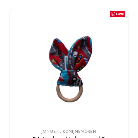
Save
JONGEN
KONIJNENOREN