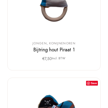
JONGEN
KONIJNENOREN
Bijtring hout Piraat 1
€
7,50
Incl. BTW
Save