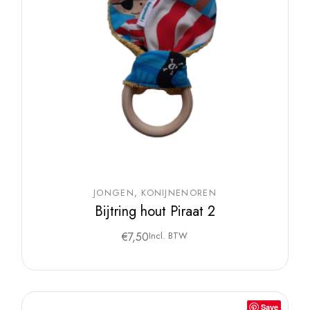
JONGEN
KONIJNENOREN
Bijtring hout Piraat 2
€
7,50
Incl. BTW
Save