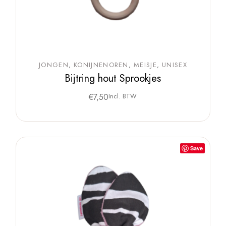
JONGEN
KONIJNENOREN
MEISJE
UNISEX
Bijtring hout Sprookjes
€
7,50
Incl. BTW
Save