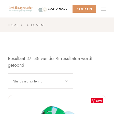
Skip
to
ZOEKEN
the
MAND
€
0,00
0
content
HOME
KONIJN
Resultaat 37–48 van de 78 resultaten wordt
getoond
Standaard sortering
Save