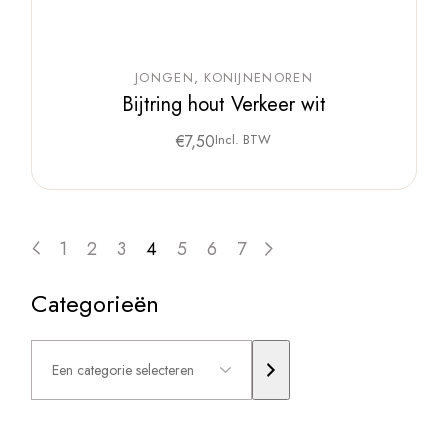
JONGEN
KONIJNENOREN
Bijtring hout Verkeer wit
€
7,50
Incl. BTW
1
2
3
4
5
6
7
Categorieën
Een
categorie
selecteren